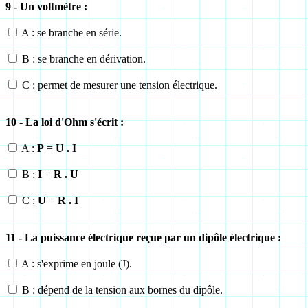
9 - Un voltmètre :
A : se branche en série.
B : se branche en dérivation.
C : permet de mesurer une tension électrique.
10 - La loi d'Ohm s'écrit :
A :
P
=
U . I
B :
I
=
R . U
C :
U
=
R . I
11 - La puissance électrique reçue par un dipôle électrique :
A : s'exprime en joule (J).
B : dépend de la tension aux bornes du dipôle.