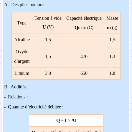
A.
Des piles boutons :
Tension à vide
Capacité électrique
Masse
T
ype
U
(V)
Q
max (C)
m
(g)
Alcaline
1,5
1,5
Oxyde
1,5
470
1,3
d’argent
Lithium
3,0
650
1,8
B.
Additifs.
-
Relations :
-
Quantité d’électricité débitée :
Q
=
I
×
Δt