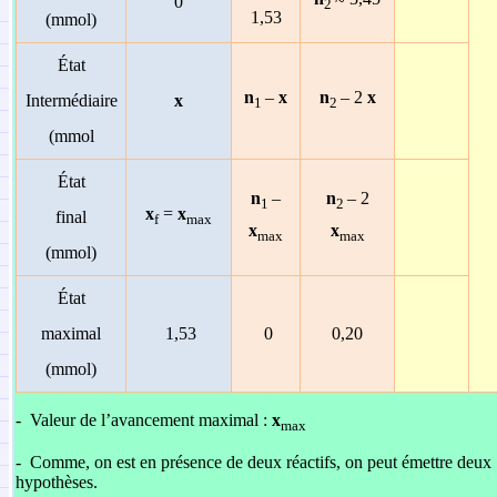
0
2
1,53
(mmol)
État
n
–
x
n
– 2
x
Intermédiaire
x
1
2
(mmol
État
n
–
n
– 2
1
2
x
=
x
final
f
max
x
x
max
max
(mmol)
État
maximal
1,53
0
0,20
(mmol)
-
Valeur de l’avancement maximal :
x
max
-
Comme, on est en présence de deux réactifs, on peut émettre deux
hypothèses.