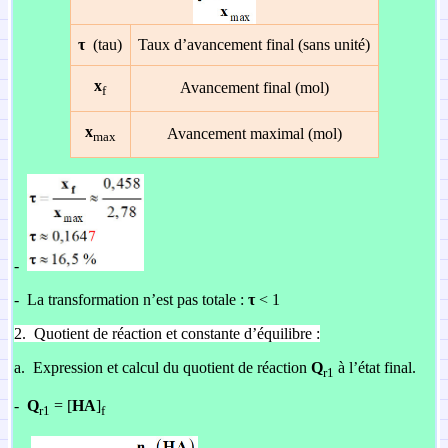
τ
(tau)
Taux d’avancement final (sans unité)
x
Avancement final (mol)
f
x
Avancement maximal (mol)
max
-
-
La transformation n’est pas totale :
τ
< 1
2.
Quotient de réaction et constante d’équilibre :
a.
Expression et calcul du quotient de réaction
Q
à l’état final.
r1
-
Q
= [
HA
]
r1
f