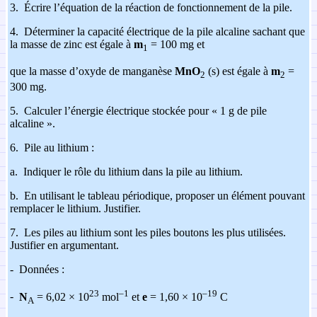
3.
Écrire l’équation de la réaction de fonctionnement de la pile.
4.
Déterminer la capacité électrique de la pile alcaline sachant
que
la masse de zinc est égale à
m
= 100 mg et
1
que la masse d’oxyde de manganèse
MnO
(s) est égale à
m
=
2
2
300 mg.
5.
Calculer l’énergie électrique stockée pour « 1 g de pile
alcaline ».
6.
Pile au lithium :
a.
Indiquer le rôle du lithium dans la pile au lithium.
b.
En utilisant le tableau périodique, proposer un élément pouvant
remplacer le lithium. Justifier.
7.
Les piles au lithium sont les piles boutons les plus utilisées.
Justifier en argumentant.
-
Données :
23
–1
–19
-
N
= 6,02 × 10
mol
et
e
= 1,60 × 10
C
A