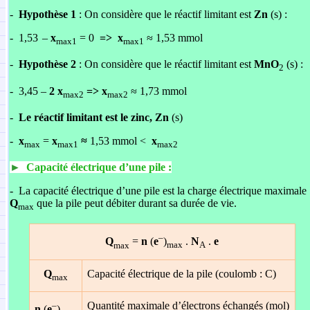
-
Hypothèse 1
: On considère que le réactif limitant est
Zn
(s) :
-
1,53
–
x
=
0
=> x
≈ 1,53 mmol
max1
max1
-
Hypothèse 2
: On considère que le réactif limitant est
MnO
(s) :
2
-
3,45
–
2
x
=> x
≈ 1,73 mmol
max2
max2
-
Le réactif limitant est le zinc, Zn
(s)
-
x
=
x
≈
1,53 mmol <
x
max
max1
max2
►
Capacité électrique d’une pile :
-
La capacité électrique d’une pile est la charge électrique maximale
Q
que la pile peut débiter durant sa durée de vie.
max
–
Q
=
n
(
e
)
.
N
.
e
max
max
A
Q
Capacité électrique de la pile (coulomb : C)
max
Quantité maximale d’électrons échangés (mol)
–
n
(
e
)