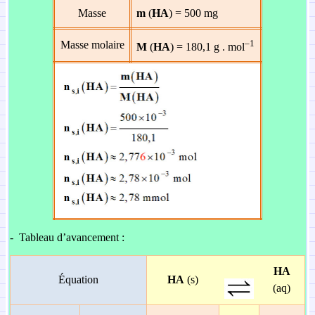
Masse
m
(
HA
) = 500 mg
–1
Masse molaire
M
(
HA
) = 180,1 g . mol
-
Tableau d’avancement :
HA
Équation
HA
(s)
(aq)