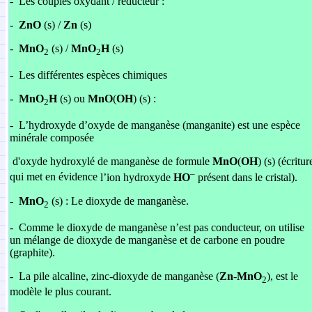
-
Les couples oxydant / réducteur :
-
ZnO
(s) /
Zn
(s)
-
MnO
(s) /
MnO
H
(s)
2
2
-
Les différentes espèces chimiques
-
MnO
H
(s) ou
MnO
(
OH
) (s) :
2
-
L’hydroxyde d’oxyde de manganèse (manganite) est une espèce
minérale composée
d'oxyde hydroxylé de manganèse de formule
MnO
(
OH
) (s) (écritur
–
qui met en évidence
l’ion hydroxyde
HO
présent dans le cristal).
-
MnO
(s) : Le dioxyde de manganèse.
2
-
Comme le dioxyde de manganèse n’est pas conducteur, on utilise
un mélange de dioxyde de manganèse et de carbone en poudre
(graphite).
-
La pile alcaline, zinc-dioxyde de manganèse (
Zn
-
MnO
), est le
2
modèle le plus courant.