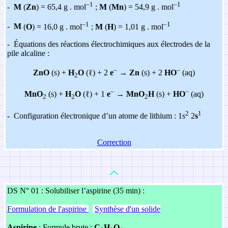
–1
–1
-
M
(
Zn
) = 65,4 g . mol
;
M
(
Mn
) = 54,9 g . mol
–1
–1
-
M
(
O
) = 16,0 g . mol
;
M
(
H
) = 1,01 g . mol
-
Équations des réactions électrochimiques aux électrodes de la
pile alcaline :
–
–
ZnO
(s) +
H
O
(ℓ) + 2
e
→
Zn
(s) + 2
HO
(aq)
2
–
–
MnO
(s) +
H
O
(ℓ) + 1
e
→
MnO
H
(s) +
HO
(aq)
2
2
2
2
1
-
Configuration électronique d’un atome de lithium : 1s
2
s
Correction
DS N° 01 : Solubiliser l’aspirine (35 min) :
Formulation de l'aspirine
Synthèse d'un solide
Aspirine
: Formule brute :
C
H
O
,