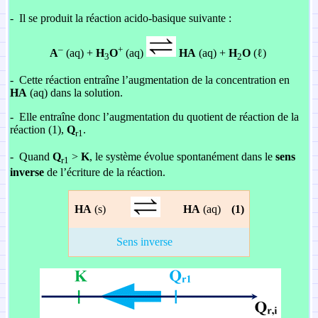
-
Il se produit la réaction acido-basique suivante :
–
+
A
(aq) +
H
O
(aq)
HA
(aq) +
H
O
(ℓ)
3
2
-
Cette réaction entraîne l’augmentation de la concentration en
HA
(aq) dans la solution.
-
Elle entraîne donc l’augmentation du quotient de réaction de la
réaction (1),
Q
.
r1
-
Quand
Q
>
K
, le système évolue spontanément dans le
sens
r1
inverse
de l’écriture de la réaction.
HA
(s)
HA
(aq)
(1)
Sens inverse