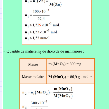
-
Quantité de matière
n
de dioxyde de manganèse :
2
m
(
MnO
) = 300 mg
Masse
2
–1
Masse molaire
M
(
MnO
) = 86,9 g . mol
2