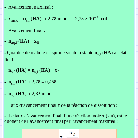
-
Avancement maximal :
–3
-
x
=
n
(
HA
) ≈ 2,78 mmol = 2,78 × 10
mol
max
s,i
-
Avancement final :
-
n
(
HA
) =
x
aq,f
ff
- Quantité de matière d'aspirine solide restante
n
(
HA
)
à l'état
s,f
final :
-
n
(
HA
) =
n
(
HA
) –
x
s,f
s,i
f
-
n
(
HA
) ≈ 2,78 – 0,458
s,f
-
n
(
HA
) ≈ 2,32 mmol
s,f
-
Taux d’avancement final
τ
de la réaction de dissolution :
-
Le taux d’avancement final d’une réaction, noté
τ
(tau),
est le
quotient de l’avancement final par l’avancement maximal :