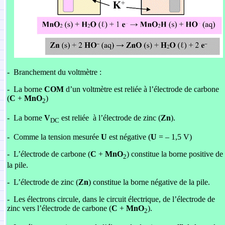
-
Branchement du voltmètre :
-
La borne
COM
d’un voltmètre est reliée à l’électrode de carbone
(
C
+
MnO
)
2
-
La borne
V
est reliée à l’électrode de zinc (
Zn
).
DC
-
Comme la tension mesurée
U
est négative (
U
= – 1,5 V)
-
L’électrode de carbone (
C
+
MnO
) constitue la borne positive de
2
la pile.
-
L’électrode de zinc (
Zn
) constitue la borne négative de la pile.
-
Les électrons circule, dans le circuit électrique, de l’électrode de
zinc vers l’électrode de carbone (
C
+
MnO
).
2