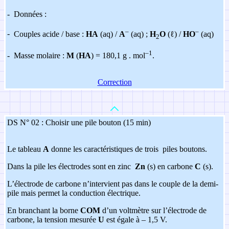
-
Données :
–
–
-
Couples acide / base :
HA
(aq) /
A
(aq) ;
H
O
(ℓ) /
HO
(aq)
2
–1
-
Masse molaire :
M
(
HA
) = 180,1 g . mol
.
Correction
DS N° 02 : Choisir une pile bouton (15 min)
Le tableau
A
donne les caractéristiques de trois piles boutons.
Dans la pile les électrodes sont en zinc
Zn
(s) en carbone
C
(s).
L’électrode de carbone n’intervient pas dans le couple de la demi-
pile mais permet la conduction électrique.
En branchant la borne
COM
d’un voltmètre sur l’électrode de
carbone, la tension mesurée
U
est égale à – 1,5 V.