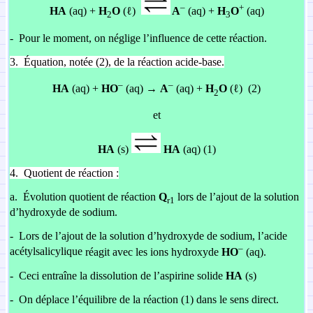
–
+
HA
(aq) +
H
O
(ℓ)
A
(aq) +
H
O
(aq)
2
3
-
Pour le moment, on néglige l’influence de cette réaction.
3.
Équation, notée (2), de la réaction acide-base.
–
–
HA
(aq) +
HO
(aq) →
A
(aq) +
H
O
(ℓ) (2)
2
et
HA
(s)
HA
(aq) (1)
4.
Quotient de réaction :
a.
Évolution quotient de réaction
Q
lors de l’ajout de la solution
r1
d’hydroxyde de sodium.
-
Lors de l’ajout de la solution d’hydroxyde de sodium, l’acide
–
acétylsalicylique
réagit avec les ions hydroxyde
HO
(aq).
-
Ceci entraîne la dissolution de l’aspirine solide
HA
(s)
-
On déplace l’équilibre de la réaction (1) dans le sens direct.