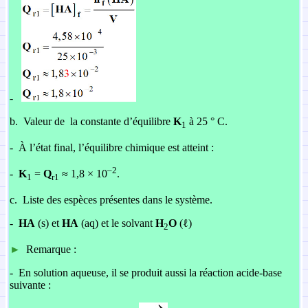
-
b.
Valeur de la constante d’équilibre
K
à 25 ° C.
1
-
À l’état final, l’équilibre chimique est atteint :
–2
-
K
=
Q
≈ 1,8 × 10
.
1
r1
c.
Liste des espèces présentes dans le système.
-
HA
(s) et
HA
(aq) et le solvant
H
O
(ℓ)
2
►
Remarque :
-
En solution aqueuse, il se produit aussi la réaction acide-base
suivante :