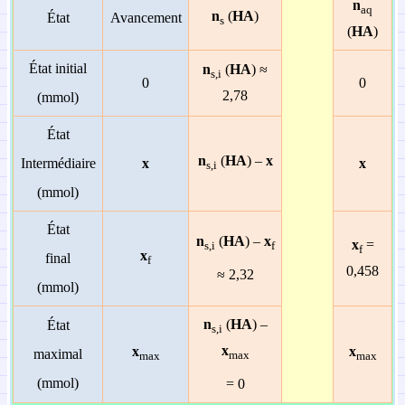
n
aq
n
(
HA
)
État
Avancement
s
(
HA
)
État initial
n
(
HA
) ≈
s,i
0
0
2,78
(mmol)
État
n
(
HA
) –
x
Intermédiaire
x
x
s,i
(mmol)
État
n
(
HA
) –
x
x
=
s,i
f
f
x
final
f
0,458
≈ 2,32
(mmol)
n
(
HA
) –
État
s,i
x
x
x
maximal
max
max
max
(mmol)
= 0