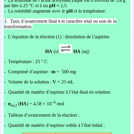
- La solubilité de l’acide acétylsalicylique est d’environ de 3,4 g
par litre à 25 °C et à un
pH
≈ 2,5.
- La solubilité augmente avec le
pH
et la température.
1.
Taux d’avancement final
τ
et caractère total ou non de la
transformation.
-
L’équation de la réaction (1) : dissolution de l’aspirine
HA
(s)
HA
(aq)
-
Température : 25 ° C
-
Comprimé d’aspirine :
m
= 500 mg
-
Volume de la solution :
V
= 25 mL
-
Quantité de matière d’aspirine à l’état final en solution:
–4
-
n
(
HA
) = 4,58 × 10
mol
aq,f
-
Tableau d’avancement de la réaction :
-
Quantité de matière d’aspirine solide à l’état initial :