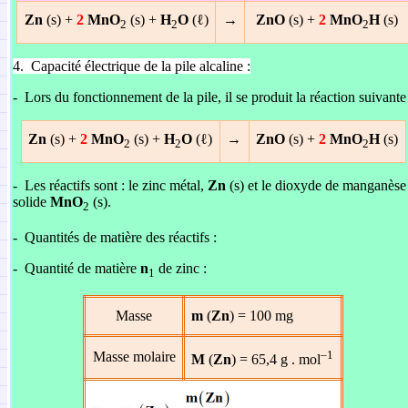
Zn
(s) +
2
MnO
(s) +
H
O
(ℓ)
→
ZnO
(s) +
2
MnO
H
(s)
2
2
2
4.
Capacité électrique de la pile alcaline :
-
Lors du fonctionnement de la pile, il se produit la réaction suivante 
Zn
(s) +
2
MnO
(s) +
H
O
(ℓ)
→
ZnO
(s) +
2
MnO
H
(s)
2
2
2
-
Les réactifs sont : le zinc métal,
Zn
(s) et le dioxyde de manganèse
solide
MnO
(s).
2
-
Quantités de matière des réactifs :
-
Quantité de matière
n
de zinc :
1
Masse
m
(
Zn
) = 100 mg
–1
Masse molaire
M
(
Zn
) = 65,4 g . mol