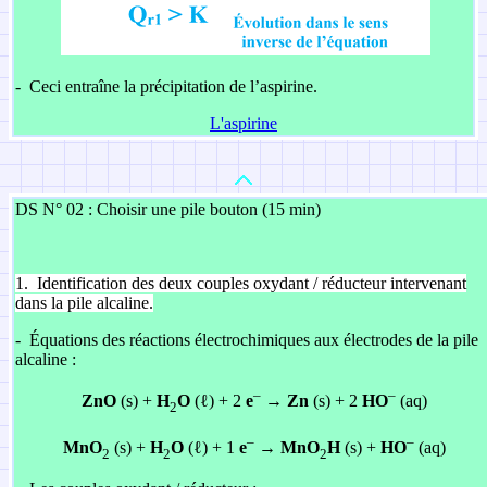
-
Ceci entraîne la précipitation de l’aspirine.
L'aspirine
DS N° 02 : Choisir une pile bouton (15 min)
1.
Identification des deux couples oxydant / réducteur intervenant
dans la pile alcaline.
-
Équations des réactions électrochimiques aux électrodes de la pile
alcaline :
–
–
ZnO
(s) +
H
O
(ℓ) + 2
e
→
Zn
(s) + 2
HO
(aq)
2
–
–
MnO
(s) +
H
O
(ℓ) + 1
e
→
MnO
H
(s) +
HO
(aq)
2
2
2