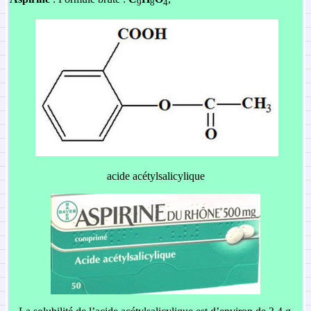
9
8
4
acide acétylsalicylique