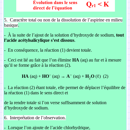
5.
Caractère total ou non de la dissolution de l’aspirine en milieu
basique
.
-
À la suite de l’ajout de la solution d’hydroxyde de sodium,
tout
l’acide acétylsalicylique s’est dissous
.
-
En conséquence, la réaction (1) devient totale.
-
Ceci est lié au fait que l’on élimine
HA
(aq) au fur et à mesure
qu’il se forme grâce à la réaction (2).
–
–
HA
(aq) +
HO
(aq) →
A
(aq) +
H
O
(ℓ) (2)
2
-
La réaction (2) étant totale, elle permet de déplacer l’équilibre de
la réaction (1) dans le sens direct et
de la rendre totale si l’on verse suffisamment de solution
d’hydroxyde de sodium.
6.
Interprétation de l’observation.
-
Lorsque l’on ajoute de l’acide chlorhydrique,