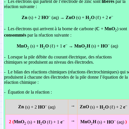
-
Les électrons qui partent de l’électrode de zinc sont
libérés
par la
réaction suivante :
–
–
Zn
(s) + 2
HO
(aq) →
ZnO
(s) +
H
O
(ℓ) + 2
e
2
-
Les électrons qui arrivent à la borne de carbone (
C
+
MnO
) sont
2
consommés
par la réaction suivante :
–
–
MnO
(s) +
H
O
(ℓ) + 1
e
→
MnO
H
(s) +
HO
(aq)
2
2
2
-
Lorsque la pile débite du courant électrique, des réactions
chimiques se produisent au niveau des électrodes.
-
Le bilan des réactions chimiques (réactions électrochimiques) qui s
produisent à chacune des électrodes de la pile donne l’équation de la
réaction chimique :
-
Équation de la réaction :
→
–
–
Zn
(s) + 2
HO
(aq)
ZnO
(s) +
H
O
(ℓ) + 2
e
2
→
–
–
2 (
MnO
(s) +
H
O
(ℓ) + 1
e
MnO
H
(s) +
HO
(aq)
)
2
2
2