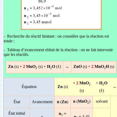
-
Recherche du réactif limitant : on considère que la réaction est
totale :
-
Tableau d’avancement réduit de la réaction :
on ne fait intervenir
que les réactifs.
Zn
(s) +
2
MnO
(s) +
H
O
(ℓ)
→
ZnO
(s) +
2
MnO
H
(s)
2
2
2
+
2
MnO
+
H
O
2
2
Équation
Zn
(s)
→
(s)
(ℓ)
n
(
MnO
)
solvant
État
Avancement
n
(
Zn
)
2
État initial
n
≈
1
n
≈ 3,45