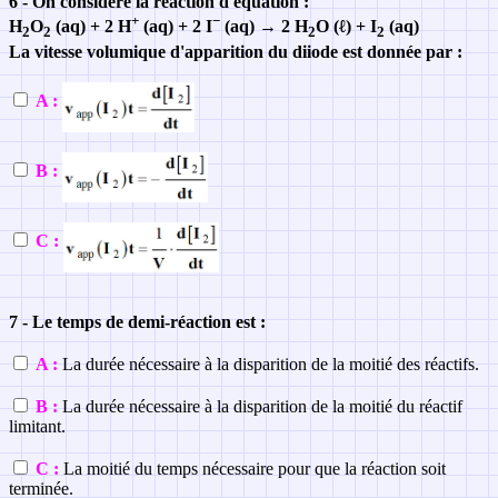
6 - On considère la réaction d'équation :
+
−
H
O
(aq) + 2 H
(aq) + 2 I
(aq) → 2 H
O (ℓ) + I
(aq)
2
2
2
2
La vitesse volumique d'apparition du diiode est donnée par :
A :
B :
C :
7 - Le temps de demi-réaction est :
A :
La durée nécessaire à la disparition de la moitié des réactifs.
B :
La durée nécessaire à la disparition de la moitié du réactif
limitant.
C :
La moitié du temps nécessaire pour que la réaction soit
terminée.