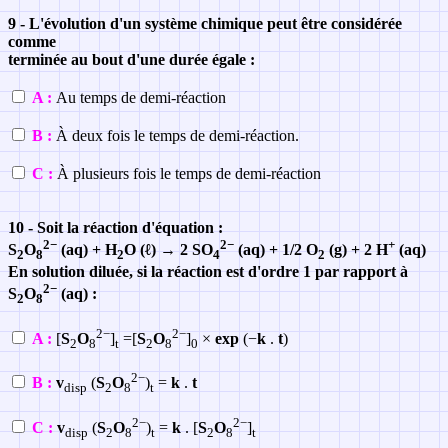
9 - L'évolution d'un système chimique peut être considérée
comme
terminée au bout d'une durée égale :
A :
Au temps de demi-réaction
B :
À deux fois le temps de demi-réaction.
C :
À plusieurs fois le temps de demi-réaction
10 - Soit la réaction d'équation :
2−
2−
+
S
O
(aq) + H
O (ℓ) → 2 SO
(aq) + 1/2 O
(g) + 2 H
(aq)
2
8
2
4
2
En solution diluée, si la réaction est d'ordre 1 par rapport à
2−
S
O
(aq) :
2
8
2−
2−
A :
[
S
O
]
=[
S
O
]
×
exp
(−
k
.
t
)
2
8
t
2
8
0
2−
B :
v
(
S
O
)
=
k
.
t
disp
2
8
t
2−
2−
C :
v
(
S
O
)
=
k
. [
S
O
]
disp
2
8
t
2
8
t