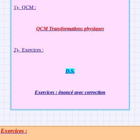
1)-
QCM :
QCM Transformations physiques
2)-
Exercices :
D.S.
Exercices : énoncé avec correction
Exercices :