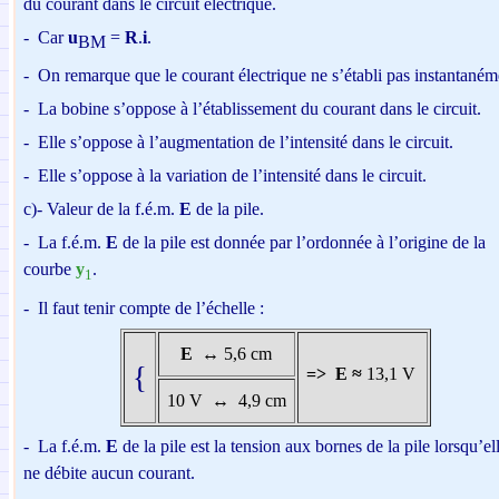
du courant dans le circuit électrique.
-
Car
u
=
R
.
i
.
BM
-
On remarque que le courant électrique ne s’établi pas instantaném
-
La bobine s’oppose à l’établissement du courant dans le circuit.
-
Elle s’oppose à l’augmentation de l’intensité dans le circuit.
-
Elle s’oppose à la variation de l’intensité dans le circuit.
c)-
Valeur de la f.é.m.
E
de la pile.
-
La f.é.m.
E
de la pile est donnée par l’ordonnée à l’origine de la
courbe
y
.
1
-
Il faut tenir compte de l’échelle :
E
↔
5,6 cm
{
=>
E
≈
13,1 V
10 V
↔
4,9 cm
-
La f.é.m.
E
de la pile est la tension aux bornes
de la pile lorsqu’el
ne débite aucun courant.