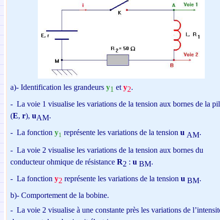
a)-
Identification les grandeurs
y
et
y
.
1
2
-
La voie 1 visualise les variations de la tension aux bornes de la pi
(
E
,
r
),
u
.
AM
-
La fonction
y
représente les variations de la tension
u
.
AM
1
-
La voie 2 visualise les variations de la tension aux bornes du
conducteur ohmique de résistance
R
:
u
.
2
BM
-
La fonction
y
représente les variations de la tension
u
.
2
BM
b)-
Comportement de la bobine.
-
La voie 2 visualise à une constante près les variations de l’intensi