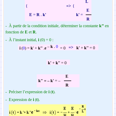
L
{
=>
{
E
E
=
R
.
k'
k'
=
R
-
À partir de la condition initiale, déterminer la constante
k’’
en
fonction de
E
et
R
.
-
À l’instant initial,
i
(
0
) = 0 :
–
k
.
0
=>
k'
+
k''
= 0
i
(
0
) =
k
'
+
k''
.
e
= 0
k'
+
k''
= 0
E
k" =
–
k'
=
–
R
-
Préciser l’expression de
i
(
t
).
-
Expression de
i
(
t
).