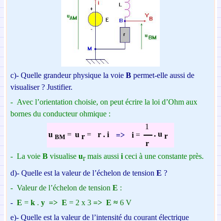
c)-
Quelle grandeur physique la voie
B
permet-elle
aussi de
visualiser ? Justifier.
-
Avec l’orientation choisie, on peut écrire la loi d’Ohm aux
bornes du conducteur ohmique :
1
.
u
r . i
u
=
u
=
=>
i
=
r
r
BM
r
-
La voie
B
visualise
u
mais aussi
i
ceci à une constante près.
r
d)-
Quelle est la valeur de l’échelon de tension
E
?
-
Valeur de l’échelon de tension
E
:
-
E
=
k
.
y
=>
E
= 2 x 3
=>
E
≈
6 V
e)-
Quelle est la valeur de l’intensité du courant
électrique