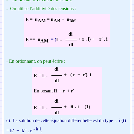
-
On utilise l’additivité des tensions :
E
=
u
=
u
+
u
AM
AB
BM
di
+
r
.
i
) +
r'
.
i
E
==
u
= (
L .
AM
dt
- En ordonnant, on peut écrire :
di
+
( r
+
r')
. i
E
=
L .
dt
En posant
R
=
r
+
r'
di
+
R . i
(1)
E
=
L .
dt
c)-
La solution de cette équation différentielle est du type :
i
(
t
)
k t
-
=
k'
+
k''
.
e
.