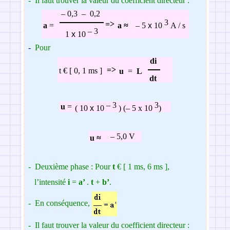
-
Il faut trouver la valeur du coefficient directeur :
–
0,3
–
0,2
3
=>
a
=
a
≈
–
5
x
10
A / s
– 3
1
x
10
-
Pour
di
=>
t €
[ 0, 1 ms ]
u
=
L
dt
– 3
3
u
=
( 10
x
10
) (
–
5
x
10
)
–
5,0 V
u
≈
-
Deuxième phase : Pour
t
€
[ 1 ms, 6 ms ]
,
l’intensité
i
=
a’
.
t
+
b’
.
-
En conséquence,
-
Il faut trouver la valeur du coefficient directeur :