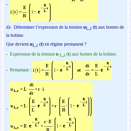
-
d)-
D
éterminer l’expression de la tension
u
(
t
)
aux bornes de
L,r
la bobine.
Que devient
u
(
t
) en régime permanent ?
L,r
-
E
xpression de la tension
u
(
t
) aux bornes de la bobine.
L,r
-
Remarque :
-