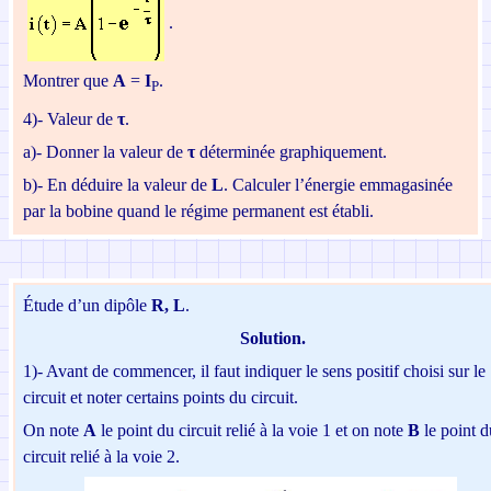
.
Montrer que
A
=
I
.
P
4)- Valeur de
τ
.
a)-
Donner la valeur de
τ
déterminée graphiquement.
b)-
En déduire la valeur de
L
. Calculer l’énergie
emmagasinée
par la bobine quand le régime permanent est établi.
É
tude d’un dipôle
R, L
.
Solution.
1)- Avant de commencer, il faut indiquer le sens positif choisi sur le
circuit et noter certains points du circuit.
On note
A
le point du circuit relié à la voie 1 et on note
B
le point d
circuit relié à la voie 2.