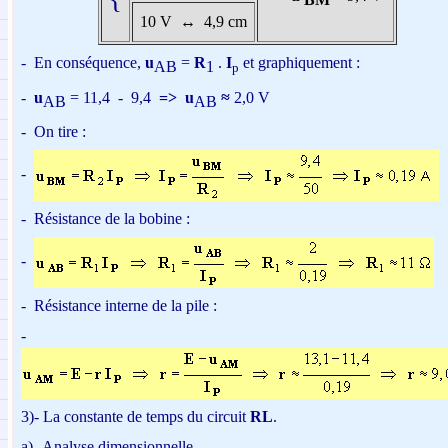
10 V
↔
4,9 cm
-
En conséquence,
u
=
R
.
I
et graphiquement :
AB
1
p
-
u
= 11,4 -
9,4
=>
u
≈
2,0 V
AB
AB
-
On tire :
-
-
Résistance de la bobine :
-
-
Résistance interne de la pile :
-
3)- La constante de temps du circuit
RL
.
a)-
Analyse dimensionnelle.