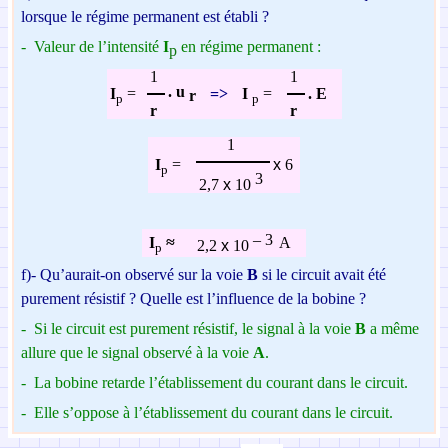
lorsque le régime permanent est établi ?
-
Valeur de l’intensité
I
en régime permanent :
p
1
1
.
u
=>
.
E
I
=
I
=
r
p
p
r
r
1
x
6
I
=
p
3
2,7
x
10
– 3
A
I
≈
2,2
x
10
p
f)-
Qu’aurait-on observé sur la voie
B
si
le circuit avait été
purement résistif ? Quelle est l’influence de la bobine ?
-
Si le circuit est purement résistif, le signal à la voie
B
a même
allure que le signal observé à la voie
A
.
-
La bobine retarde l’établissement du courant dans
le circuit.
-
Elle s’oppose à l’établissement du courant dans le circuit.