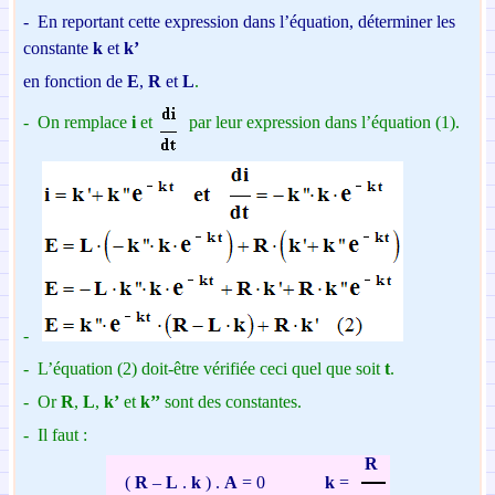
-
En reportant cette expression dans l’équation,
déterminer les
constante
k
et
k’
en fonction de
E
,
R
et
L
.
-
On remplace
i
et
par leur expression dans l’équation (1).
-
-
L’équation (2) doit-être vérifiée ceci quel que soit
t
.
-
Or
R
,
L
,
k’
et
k’’
sont des constantes.
-
Il faut :
R
(
R
–
L
.
k
) .
A
= 0
k
=