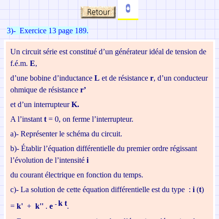
3)- Exercice 13 page 189.
Un circuit série est constitué d’un générateur idéal de
tension de
f.é.m.
E
,
d’une bobine d’inductance
L
et de résistance
r
, d’un conducteur
ohmique de résistance
r’
et d’un interrupteur
K.
A l’instant
t
= 0, on ferme l’interrupteur.
a)-
Représenter le schéma du circuit.
b)-
Établir l’équation différentielle du premier ordre régissant
l’évolution de l’intensité
i
du
courant électrique en fonction du temps.
c)-
La solution de cette équation différentielle est du type :
i
(
t
)
k t
-
=
k'
+
k''
.
e
.