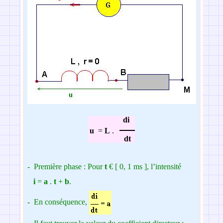
di
u
=
L
.
dt
-
Première phase : Pour
t
€
[ 0, 1 ms ]
, l’intensité
i
=
a
.
t
+
b
.
-
En conséquence,