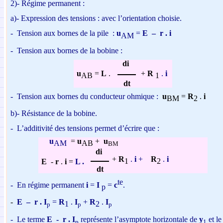
2)- Régime permanent :
a)-
Expression des tensions : avec l’orientation choisie.
-
Tension aux bornes de la pile :
u
=
E
–
r . i
AM
-
Tension aux bornes de la bobine :
di
+
R
.
i
u
=
L
.
1
AB
dt
-
Tension aux bornes du conducteur ohmique :
u
=
R
.
i
BM
2
b)-
Résistance de la bobine.
-
L’additivité des tensions permet d’écrire que :
u
=
u
+
u
AM
AB
BM
di
+
R
.
i
+
R
.
i
1
2
E
-
r
.
i
=
L .
dt
te
-
E
n régime permanent
i
=
I
=
c
.
p
-
E
–
r .
I
=
R
.
I
+
R
.
I
1
2
p
p
p
-
Le terme
E - r .
I
représente l’asymptote horizontale de
y
et le
p
1