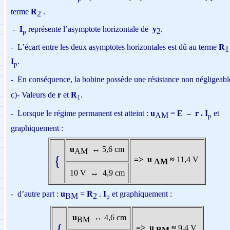
terme
R
.
2
-
I
représente l’asymptote horizontale de
y
.
2
p
-
L’écart entre les deux asymptotes horizontales est dû au terme
R
1
I
.
p
-
En conséquence, la bobine possède une résistance non négligeabl
c)-
Valeurs de
r
et
R
.
1
-
Lorsque le régime permanent est atteint :
u
=
E
–
r .
I
et
AM
p
graphiquement :
u
↔
5,6 cm
AM
{
=>
u
≈
11,4 V
AM
10 V
↔
4,9 cm
-
d’autre part :
u
=
R
.
I
et graphiquement :
BM
2
p
u
↔
4,6 cm
BM
{
=>
u
≈
9,4 V
BM