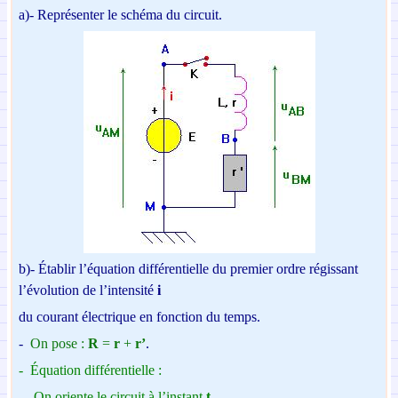
a)-
Représenter le schéma du circuit.
b)-
Établir l’équation différentielle du premier ordre régissant
l’évolution de l’intensité
i
du
courant électrique en fonction du temps.
-
On pose :
R
=
r
+
r’
.
-
Équation différentielle :
-
On oriente le circuit à l’instant
t
.