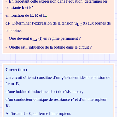
-
En reportant cette expression dans l’équation,
déterminer les
constante
k
et
k’
en fonction de
E
,
R
et
L
.
d)-
D
éterminer l’expression de la tension
u
(
t
)
aux bornes de
L,r
la bobine.
-
Que devient
u
(
t
) en régime permanent ?
L,r
-
Quelle est l’influence de la bobine dans le circuit ?
Correction :
Un circuit série est constitué d’un générateur idéal de
tension de
f.é.m.
E
,
d’une bobine d’inductance
L
et de résistance
r
,
d’un conducteur ohmique de résistance
r’
et d’un interrupteur
K.
A l’instant
t
= 0, on ferme l’interrupteur.