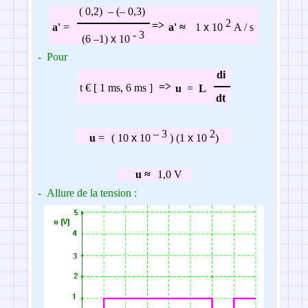
( 0,2)
–
(
–
0,3)
2
=>
a'
=
a'
≈
1
x
10
A / s
- 3
(6
–
1)
x
10
-
Pour
di
=>
t €
[ 1 ms, 6 ms ]
u
=
L
dt
– 3
2
u
=
( 10
x
10
) (1
x
10
)
u
≈
1,0 V
-
Allure de la tension :