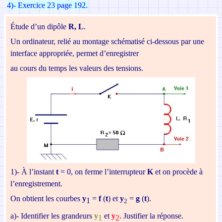
4)- Exercice 23 page 192.
É
tude d’un dipôle
R, L
.
Un ordinateur, relié au montage schématisé ci-dessous par une
interface appropriée, permet d’enregistrer
au cours du temps les valeurs des tensions.
1)- À l’instant
t
= 0, on ferme l’interrupteur
K
et
on procède à
l’enregistrement.
On obtient les courbes
y
=
f
(
t
) et
y
=
g
(
t
).
1
2
a)-
Identifier les grandeurs
y
et
y
.
Justifier la réponse.
1
2