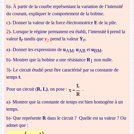
b)-
À partir de la courbe représentant la variation
de l’intensité
du courant, expliquer le comportement de la bobine.
c)-
Donner la valeur de la force électromotrice
E
de la pile.
2)- Lorsque le régime permanent est établi,
l’intensité
i
prend la
valeur
I
tandis que
y
prend la valeur
Y
.
P
2
P
a)-
Donner les expressions de
u
,
u
et
u
.
AM
AB
BM
b)-
Montrer que la bobine a une résistance
R
non nulle.
1
3)- Le circuit étudié peut être caractérisé par
sa constante de
temps
t
.
Pour un circuit (
R, L)
, on pose :
.
a)-
Montrer que la constante de temps est
bien homogène à un
temps.
b)-
Que représente
R
dans le circuit ? Quelle est sa valeur ? On
admet que :