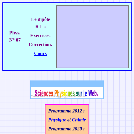
Le dipôle
R L :
Phys.
Exercices.
N° 07
Correction.
Cours
Programme 2012 :
Physique
et
Chimie
Programme 2020 :