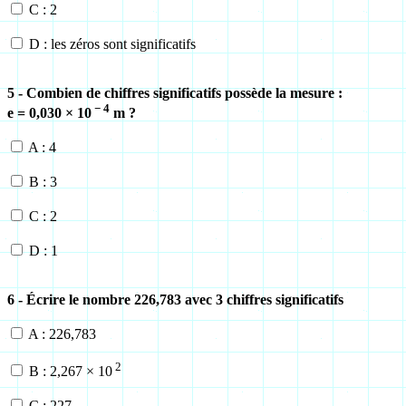
C : 2
D : les zéros sont significatifs
5 - Combien de chiffres significatifs possède la mesure :
− 4
e = 0,030 × 10
m ?
A : 4
B : 3
C : 2
D : 1
6 - Écrire le nombre 226,783 avec 3 chiffres significatifs
A : 226,783
2
B : 2,267 × 10
C : 227