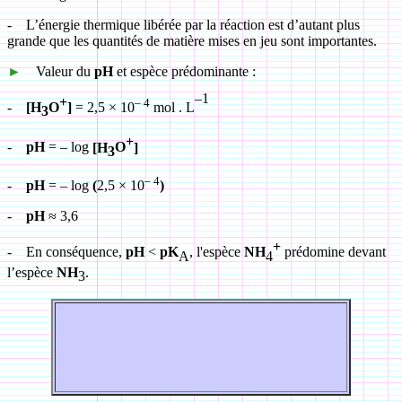
-
L’énergie thermique libérée par la réaction est d’autant plus
grande que les quantités de matière mises en jeu sont importantes.
►
Valeur du
pH
et espèce prédominante :
–1
+
– 4
-
[H
O
]
= 2,5
×
10
mol . L
3
+
-
pH
= – log
[H
O
]
3
– 4
-
pH
= – log
(
2,5
×
10
)
-
pH
≈ 3,6
+
-
En conséquence,
pH
<
pK
, l'espèce
NH
prédomine devant
A
4
l’espèce
NH
.
3