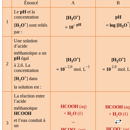
Énoncé
A
B
Le
pH
et la
+
concentration
pH
[H
O
]
3
1
+
+
– pH
[
H
O
] sont reliés
= log [H
O
3
3
= 10
par :
Une solution
d’acide
méthanoïque a un
pH
égal
+
+
[H
O
]
[H
O
]
3
3
2
à 2,6. La
–
2,6
–1
2,6
= 10
mol. L
= 10
mol. L
concentration
+
[
H
O
] dans
3
la solution est :
La réaction entre
l’acide
HCOOH
(aq)
HCOOH
(aq
méthanoïque
HCOOH
+
H
O
(ℓ)
+
H
O
(ℓ)
2
2
et l’eau conduit à
→
3
un
–
–
HCOO
(aq
HCOO
(aq)