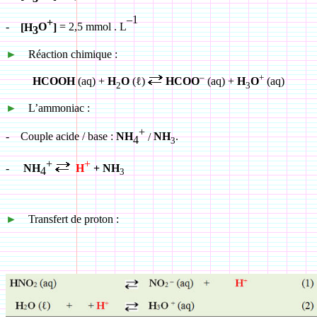
–1
+
-
[H
O
]
= 2,5 mmol . L
3
►
Réaction chimique :
–
+
HCOOH
(aq) +
H
O
(ℓ)
HCOO
(aq) +
H
O
(aq)
2
3
►
L’ammoniac :
+
-
Couple acide / base :
NH
/
NH
.
4
3
+
+
-
NH
H
+ NH
4
3
►
Transfert de proton :