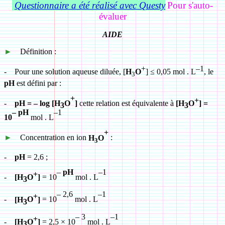
Questionnaire a été réalisé avec Questy
Pour s'auto-
évaluer
AIDE
►
Définition :
+
–1
-
Pour une solution aqueuse diluée, [
H
O
] ≤ 0,05 mol . L
, le
3
pH
est défini par :
+
+
-
pH = – log [H
O
]
cette relation est équivalente à
[H
O
] =
3
3
– pH
–1
10
mol . L
+
►
Concentration en ion
H
O
:
3
-
pH
= 2,6 ;
–
pH
–1
+
-
[H
O
]
= 10
mol . L
3
– 2,6
–1
+
-
[H
O
]
= 10
mol . L
3
– 3
–1
+
-
[H
O
]
= 2,5
×
10
mol . L
3