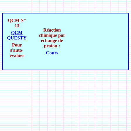
QCM N°
13
Réaction
QCM
chimique par
QUESTY
échange de
Pour
proton :
s'auto-
Cours
évaluer