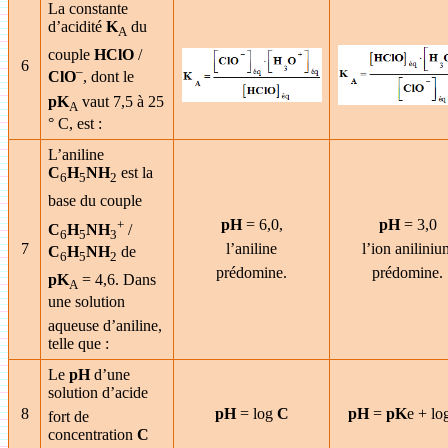
La constante
d’acidité
K
du
A
couple
HClO
/
6
–
ClO
, dont le
pK
vaut 7,5 à 25
A
° C, est :
L’aniline
C
H
NH
est la
6
5
2
base du couple
pH
= 6,0,
pH
= 3,0
+
C
H
NH
/
6
5
3
7
l’aniline
l’ion aniliniu
C
H
NH
de
6
5
2
prédomine.
prédomine.
pK
= 4,6. Dans
A
une solution
aqueuse d’aniline,
telle que :
Le
pH
d’une
solution d’acide
8
pH
= log
C
pH
=
pK
e + l
fort de
concentration
C