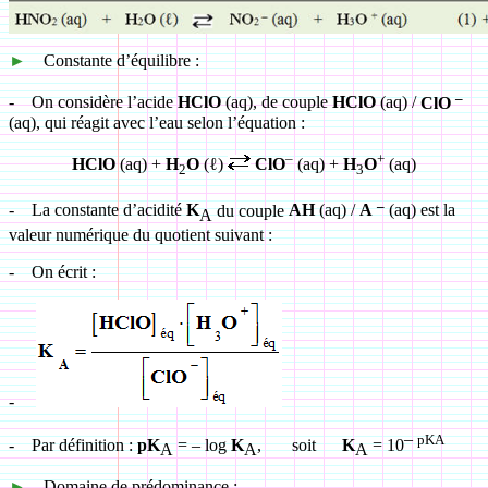
►
Constante d’équilibre :
–
-
On considère l’acide
HClO
(aq), de couple
HClO
(aq) /
ClO
(aq), qui réagit avec l’eau selon l’équation :
–
+
HClO
(aq) +
H
O
(ℓ)
ClO
(aq) +
H
O
(aq)
2
3
–
-
La constante d’acidité
K
du couple
AH
(aq) /
A
(aq) est la
A
valeur numérique du quotient suivant :
-
On écrit :
-
–
pKA
-
Par définition :
pK
= – log
K
, soit
K
= 10
A
A
A
►
Domaine de prédominance :