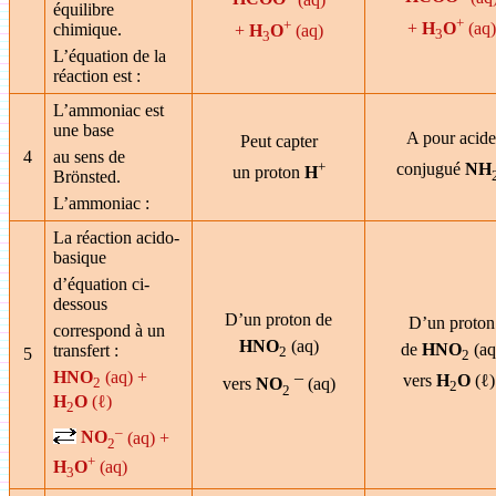
équilibre
+
+
+
H
O
(aq)
chimique.
+
H
O
(aq)
3
3
L’équation de la
réaction est :
L’ammoniac est
une base
A pour acide
Peut capter
4
au sens de
+
conjugué
NH
un proton
H
Brönsted.
L’ammoniac :
La réaction acido-
basique
d’équation ci-
dessous
D’un proton de
D’un proton
correspond à un
HNO
(aq)
de
HNO
(aq
transfert :
2
5
2
HNO
(aq) +
–
vers
H
O
(ℓ
2
vers
NO
(aq)
2
2
H
O
(ℓ)
2
–
NO
(aq) +
2
+
H
O
(aq)
3