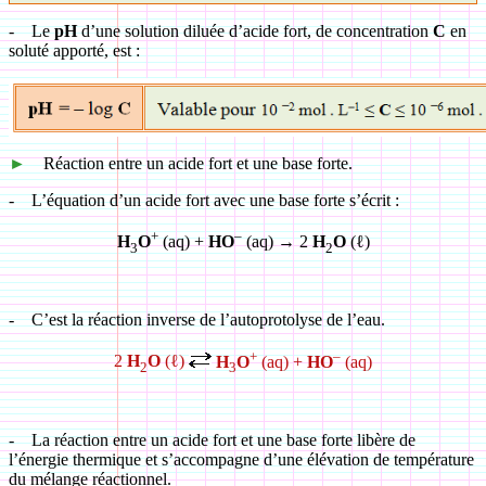
-
Le
pH
d’une solution diluée d’acide fort, de concentration
C
en
soluté apporté, est :
►
Réaction entre un acide fort et une base forte.
-
L’équation d’un acide fort avec une base forte s’écrit :
+
–
H
O
(aq) +
HO
(aq) → 2
H
O
(ℓ)
3
2
-
C’est la réaction inverse de l’autoprotolyse de l’eau.
+
–
2
H
O
(ℓ)
H
O
(aq) +
HO
(aq)
2
3
-
La réaction entre un acide fort et une base forte libère de
l’énergie thermique et s’accompagne d’une élévation de température
du mélange réactionnel.