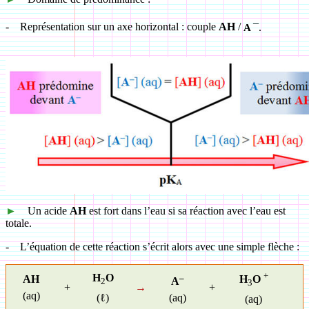
–
-
R
eprésentation sur un axe horizontal : couple
AH
/
.
A
►
Un acide
AH
est fort dans l’eau si sa réaction avec l’eau est
totale.
-
L’équation de cette réaction s’écrit alors avec une simple flèche :
+
H
O
–
AH
H
O
A
2
3
+
→
+
(aq)
(ℓ)
(aq)
(aq)