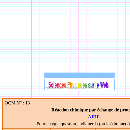
QCM N° : 13
Réaction chimique par échange de proto
AIDE
Pour chaque question, indiquer la (ou les) bonne(s)