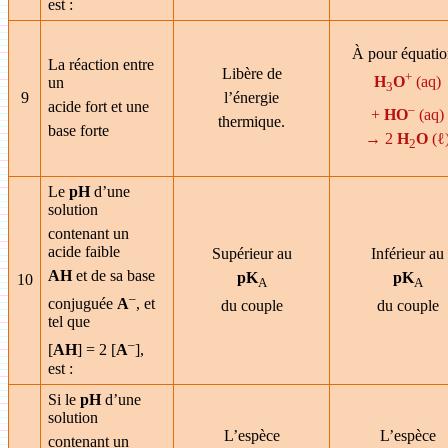
est :
À pour équatio
La réaction entre
Libère de
+
H
O
(aq)
un
3
9
l’énergie
acide fort et une
–
+
HO
(aq)
thermique.
base forte
→ 2
H
O
(ℓ
2
Le
pH
d’une
solution
contenant un
acide faible
Supérieur au
Inférieur au
AH
et de sa base
pK
pK
10
A
A
–
conjuguée
A
, et
du couple
du couple
tel que
–
[
AH
] = 2 [
A
],
est :
Si le
pH
d’une
solution
L’espèce
L’espèce
contenant un