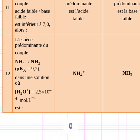
couple
prédominante
prédominant
11
acide faible / base
est l’acide
est la base
faible
faible.
faible.
est inférieur à 7,0,
alors :
L’espèce
prédominante du
couple
+
NH
/
NH
4
3
(
pK
= 9,2),
A
+
NH
NH
12
3
4
dans une solution
où
+
–
[H
O
]
= 2,5
×
10
3
–1
4
mol.L
est :