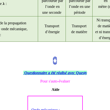
parcourue par
parcourue par
en
de
λ
:
l’onde en
l’onde en une
mètre (
une seconde
période
Ni trans
de la propagation
Transport
Transport
de mati
e onde mécanique,
d’énergie
de matière
et ni tran
:
d’énerg
Questionnaire a été réalisé avec Questy
Pour s'auto-évaluer
Aide
Onde mécanique :