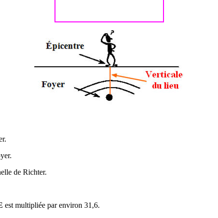
er.
yer.
elle de Richter.
E
est multipliée par environ 31,6.