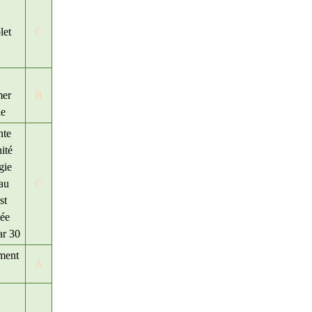
let
C
mer
B
le
te
ité
gie
 au
C
st
iée
ar 30
ment
A