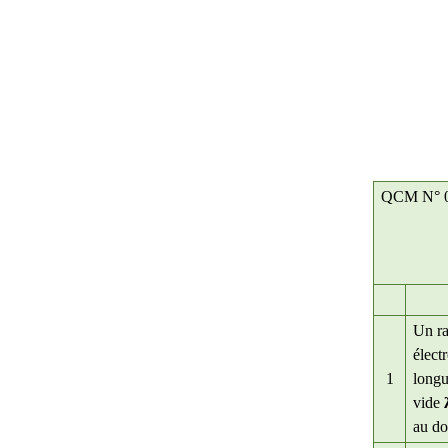
QCM N° 0
Un r
élect
1
longu
vide
au do