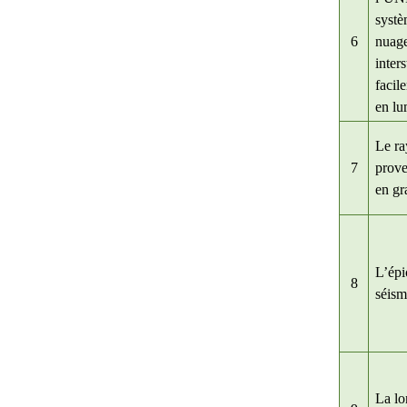
systè
6
nuage
inters
facil
en lu
Le ra
7
prove
en gr
L’épi
8
séism
La lo