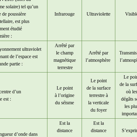
me solaire) tel qu’un
 de poussière
Infrarouge
Ultraviolette
Visibl
tellaire, est plus
ement étudié
mière :
Arrêté par
yonnement ultraviolet
le champ
Arrêté par
Transmis
nant de l’espace est
magnétique
l’atmosphère
l’atmosp
ande partie :
terrestre
Le poi
Le point
de la sur
Le point
de la surface
centre d’un
où le
à l’origine
terrestre à
e est :
dégâts s
du séisme
la verticale
les pl
du foyer
importa
Est la
Est la
distance
distance
S’expr
ngueur d’onde dans