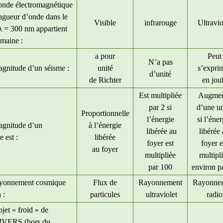
nde électromagnétique
ngueur d’onde dans le
Visible
infrarouge
Ultravio
λ
= 300 nm appartient
maine :
a pour
Peut
N’a pas
gnitude d’un séisme :
unité
s’expri
d’unité
de Richter
en jou
Est multipliée
Augmen
par 2 si
d’une un
Proportionnelle
l’énergie
si l’éner
agnitude d’un
à l’énergie
libérée au
libérée
e est :
libérée
foyer est
foyer e
au foyer
multipliée
multipl
par 100
environ p
ayonnement cosmique
Flux de
Rayonnement
Rayonne
 :
particules
ultraviolet
radio
jet « froid » de
IVERS (hors du