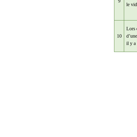
9
le vi
Lors 
10
d’un
il y a 