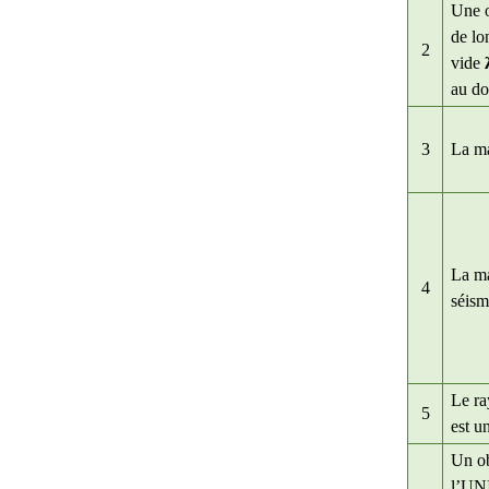
Une o
de lo
2
vide
au do
3
La ma
La m
4
séism
Le r
5
est un
Un ob
l’UN