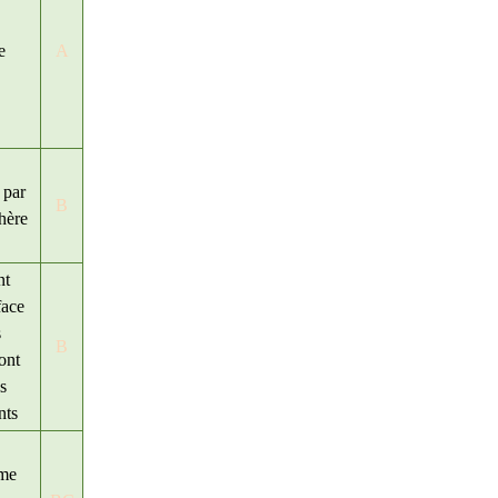
e
A
 par
B
hère
nt
face
s
B
ont
us
nts
ime