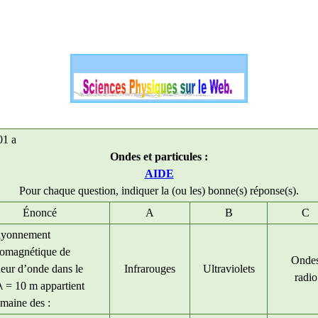
1 a
Ondes et particules :
AIDE
Pour chaque question, indiquer la (ou les) bonne(s) réponse(s).
Énoncé
A
B
C
ayonnement
romagnétique de
Onde
eur d’onde dans le
Infrarouges
Ultraviolets
radio
λ
= 10 m appartient
maine des :