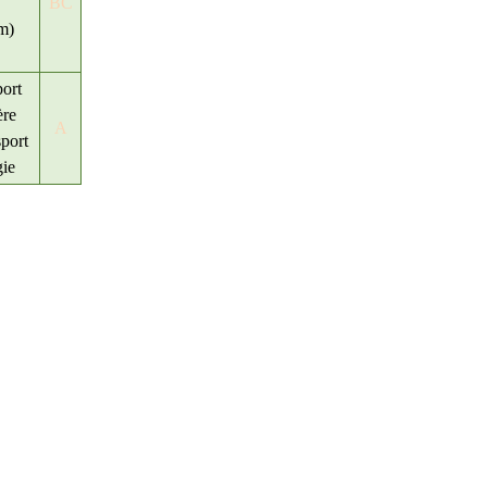
BC
m)
port
ère
A
sport
ie