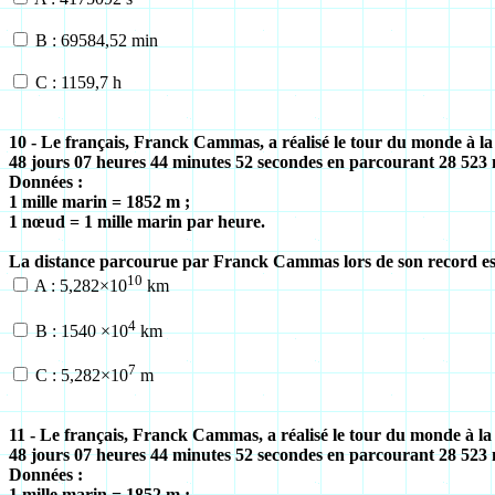
B : 69584,52 min
C : 1159,7 h
10 - Le français, Franck Cammas, a réalisé le tour du monde à la 
48 jours 07 heures 44 minutes 52 secondes en parcourant 28 523 m
Données :
1 mille marin = 1852 m ;
1 nœud = 1 mille marin par heure.
La distance parcourue par Franck Cammas lors de son record est
10
A : 5,282×10
km
4
B : 1540 ×10
km
7
C : 5,282×10
m
11 - Le français, Franck Cammas, a réalisé le tour du monde à la 
48 jours 07 heures 44 minutes 52 secondes en parcourant 28 523 m
Données :
1 mille marin = 1852 m ;