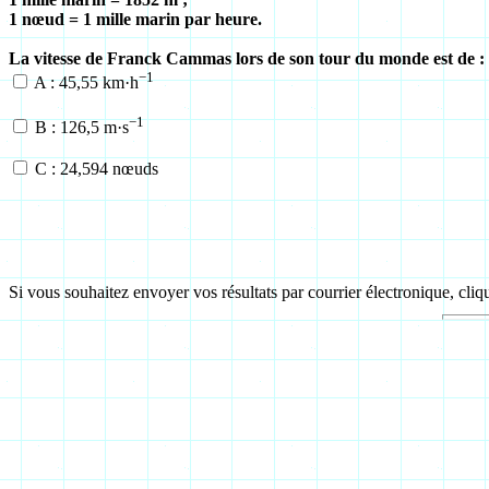
1 nœud = 1 mille marin par heure.
La vitesse de Franck Cammas lors de son tour du monde est de :
−1
A : 45,55 km·h
−1
B : 126,5 m·s
C : 24,594 nœuds
Si vous souhaitez envoyer vos résultats par courrier électronique, cli