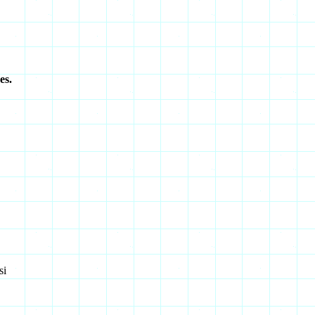
es.
si