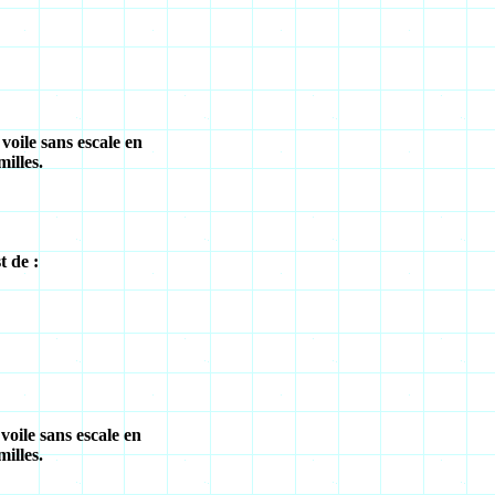
voile sans escale en
illes.
 de :
voile sans escale en
illes.