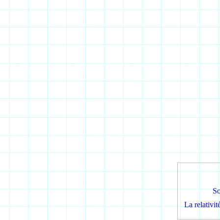
So
La relativi