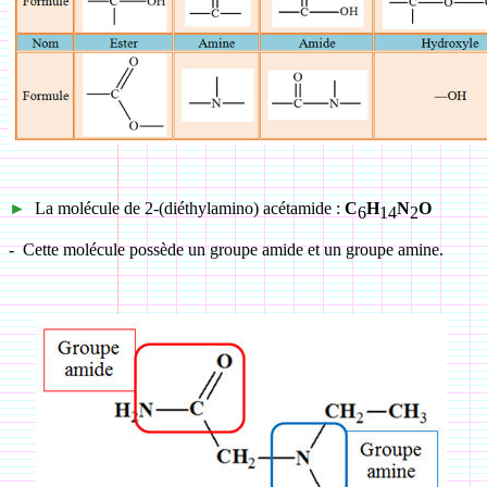
►
La molécule de 2-(diéthylamino) acétamide :
C
H
N
O
6
14
2
-
Cette molécule possède un groupe amide et un groupe amine.