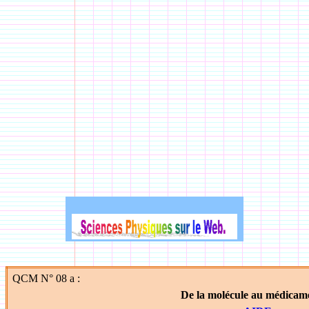
QCM N° 08 a :
De la molécule au médicam