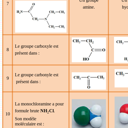
Un groupe
Un 
7
amine.
hyd
Le groupe carboxyle est
8
présent dans :
Le groupe carbonyle est
9
présent dans :
La monochloramine a pour
formule brute
NH
Cl
.
2
10
Son modèle
moléculaire est :