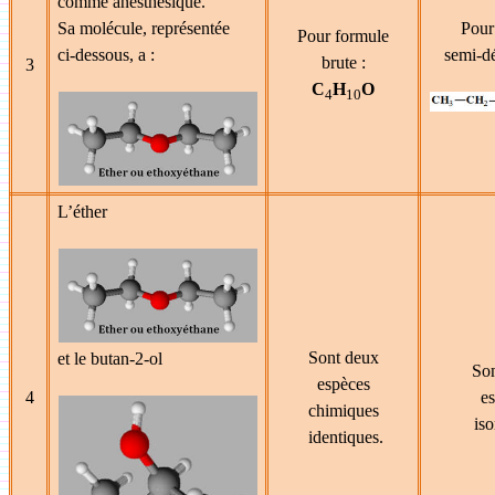
comme anesthésique.
Sa molécule, représentée
Pour
Pour formule
ci-dessous, a :
semi-d
brute :
3
C
H
O
4
10
L’éther
Sont deux
et le butan-2-ol
Son
espèces
4
e
chimiques
is
identiques.