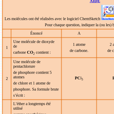
AIDE
L
es molécules ont été réalisées avec le logiciel ChemSketch
Pour chaque question, indiquer la (ou les) 
Énoncé
A
Une molécule de dioxyde
1 atome
2 
de
1
de carbone.
de 
carbone
CO
contient :
2
Une molécule de
pentachlorure
de phosphore contient 5
atomes
PC
l
2
5
de chlore et 1 atome de
phosphore. Sa formule brute
s’écrit :
L’éther a longtemps été
utilisé