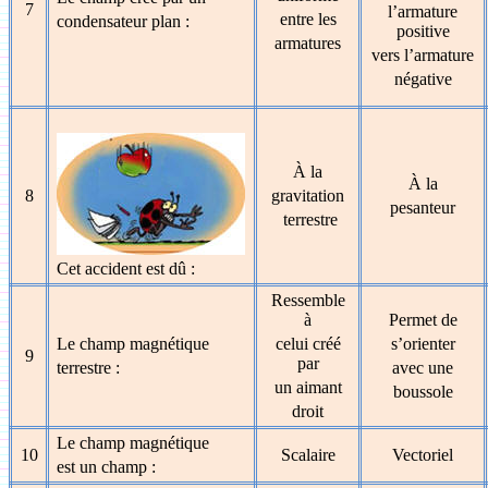
7
l’armature
entre les
condensateur plan :
positive
armatures
vers l’armature
négative
À la
À la
8
gravitation
pesanteur
terrestre
Cet accident est dû :
Ressemble
à
Permet de
Le champ magnétique
celui créé
s’orienter
9
par
terrestre :
avec une
un aimant
boussole
droit
Le champ magnétique
10
Scalaire
Vectoriel
est un champ :