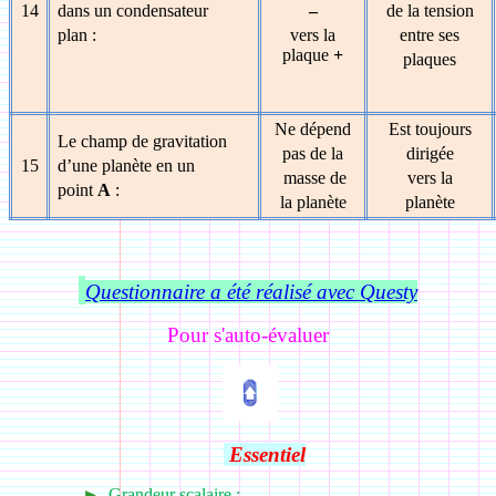
14
dans un condensateur
–
de la tension
plan :
vers la
entre ses
plaque
+
plaques
Ne dépend
Est toujours
Le champ de gravitation
pas de la
dirigée
15
d’une planète en un
masse de
vers la
point
A
:
la planète
planète
Questionnaire a été réalisé avec Questy
Pour s'auto-évaluer
Essentiel
►
Grandeur scalaire :