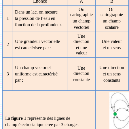
Énoncé
A
B
On
On
Dans un lac, on mesure
cartographie
cartographie
1
la pression de l’eau en
un champ
un champ
fonction de la profondeur.
vectoriel
scalaire
Une
Une grandeur vectorielle
direction
Une valeur
2
est caractérisée par :
et une
et un sens
valeur
Un champ vectoriel
Une direction
Une
direction
3
uniforme est caractérisé
et un sens
constante
par :
constants
La
figure 1
représente des lignes de
champ électrostatique créé par 3 charges.