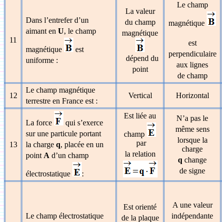
Le champ
La valeur
Dans l’entrefer d’un
du champ
magnétique
aimant en
U
, le champ
magnétique
11
est
magnétique
est
perpendiculaire
dépend du
uniforme :
aux lignes
point
de champ
Le champ magnétique
12
Vertical
Horizontal
terrestre en France est :
Est liée au
N’a pas le
La force
qui s’exerce
même sens
sur une particule portant
champ
lorsque la
par
13
la charge
q
, placée en un
charge
la relation
point
A
d’un champ
q
change
de signe
électrostatique
:
A une valeur
Est orienté
Le champ électrostatique
indépendante
de la plaque