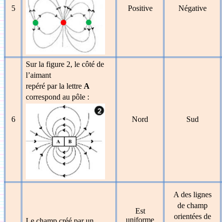
5
Positive
Négative
Sur la figure 2, le côté de
l’aimant
repéré par la lettre
A
correspond au pôle :
6
Nord
Sud
A des lignes
de champ
Est
orientées de
uniforme
Le champ créé par un