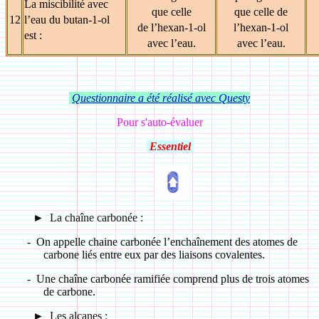
La miscibilité avec
que celle
que celle de
12
l’eau du butan-1-ol
de l’hexan-1-ol
l’hexan-1-ol
est :
avec l’eau.
avec l’eau.
Questionnaire a été réalisé avec Questy
Pour s'auto-évaluer
Essentiel
►
La chaîne carbonée :
-
On appelle chaine carbonée l’enchaînement des atomes de
carbone liés entre eux par des liaisons covalentes.
-
Une chaîne carbonée ramifiée comprend plus de trois atomes
de carbone.
►
Les alcanes :