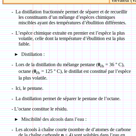
élévateur (Va
-
La distillation fractionnée permet de séparer et de recueillir
les constituants d’un mélange d’espèces chimiques
miscibles ayant des températures d’ébullition différentes.
-
L’espèce chimique extraite en premier est l’espèce la plus
volatile, celle dont la température d’ébullition est la plus
faible.
►
Distillation :
-
Lors de la distillation du mélange pentane (
θ
= 36 ° C),
éb
octane (
θ
= 125 ° C), le distillat est constitué par l’espèce
éb
la plus volatile.
-
Ici, le pentane.
-
La distillation permet de séparer le pentane de l’octane.
- L’octane constitue le résidu.
►
Miscibilité des alcools dans l’eau :
-
Les alcools à chaîne courte (nombre de d’atomes de carbone
de la chaîne carbonée
n
< 4) sont solubles dans l’eau en