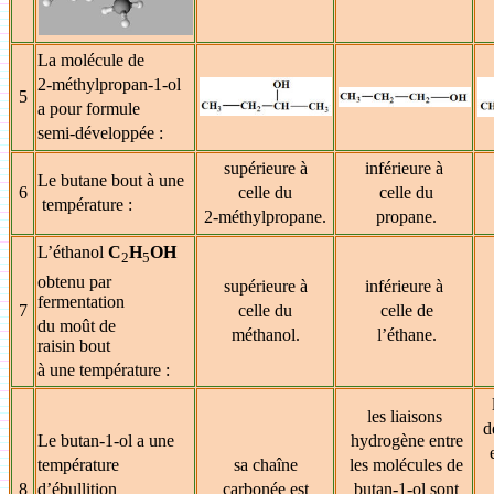
La molécule de
2-méthylpropan-1-ol
5
a pour formule
semi-développée :
supérieure à
inférieure à
Le butane bout à une
6
celle du
celle du
température :
2-méthylpropane.
propane.
L’éthanol
C
H
OH
2
5
obtenu par
supérieure à
inférieure à
fermentation
7
celle du
celle de
du moût de
méthanol.
l’éthane.
raisin bout
à une température :
les liaisons
d
Le butan-1-ol a une
hydrogène entre
e
température
sa chaîne
les molécules de
8
d’ébullition
carbonée est
butan-1-ol sont