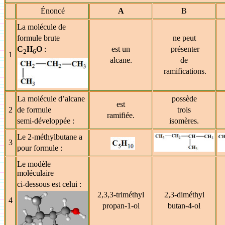
Énoncé
A
B
La molécule de
formule brute
ne peut
C
H
O
:
est un
présenter
2
6
1
alcane.
de
ramifications.
La molécule d’alcane
possède
est
2
de formule
trois
ramifiée.
semi-développée :
isomères.
Le 2-méthylbutane a
3
pour formule :
Le modèle
moléculaire
ci-dessous est celui :
2,3,3-triméthyl
2,3-diméthyl
4
propan-1-ol
butan-4-ol