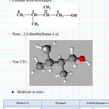
-
Formule semi développée :
-
Nom : 2,3-diméthylbutan-1-ol
-
Vue 3 D :
►
Molécule et nom :