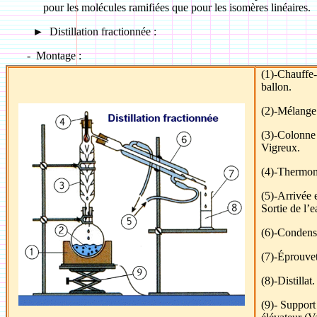
pour les molécules ramifiées que pour les isomères linéaires.
►
Distillation fractionnée :
-
Montage :
(1)‑Chauffe
ballon.
(2)‑Mélange
(3)‑Colonne
Vigreux.
(4)‑Thermom
(5)‑Arrivée 
Sortie de l’e
(6)‑Condens
(7)‑Éprouvet
(8)‑Distillat.
(9)- Support