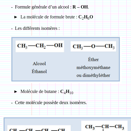
-
Formule générale d’un alcool :
R – OH
.
►
La molécule de formule brute :
C
H
O
2
6
-
Les différents isomères :
►
Molécule de butane :
C
H
4
10
-
Cette molécule possède deux isomères.