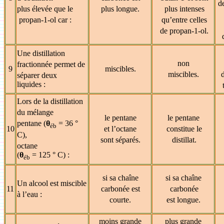
d
plus élevée que le
plus longue.
plus intenses
propan-1-ol car :
qu’entre celles
de propan-1-ol.
Une distillation
non
fractionnée permet de
9
miscibles.
miscibles.
d
séparer deux
liquides :
Lors de la distillation
du mélange
le pentane
le pentane
pentane (
θ
= 36 °
éb
10
et l’octane
constitue le
C),
sont séparés.
distillat.
octane
(
θ
= 125 ° C) :
éb
si sa chaîne
si sa chaîne
Un alcool est miscible
11
carbonée est
carbonée
à l’eau :
courte.
est longue.
moins grande
plus grande