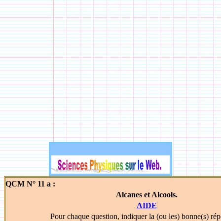
QCM N° 11 a :
Alcanes et Alcools.
AIDE
Pour chaque question, indiquer la (ou les) bonne(s) rép