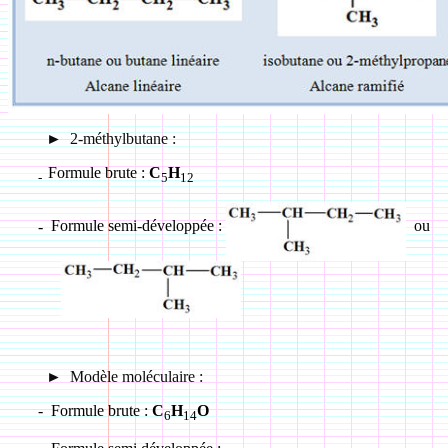
►
2-méthylbutane :
Formule brute :
C
H
-
5
12
-
Formule semi-développée :
ou
►
Modèle moléculaire :
-
Formule brute :
C
H
O
6
14