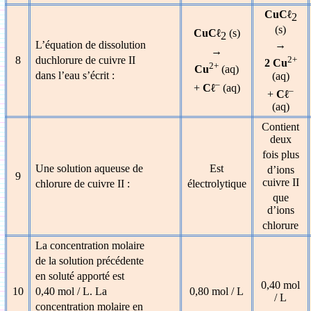
CuCℓ
2
(s)
CuCℓ
(s)
2
L’équation de dissolution
→
→
8
duchlorure de cuivre II
2+
2 Cu
2+
Cu
(aq)
dans l’eau s’écrit :
(aq)
–
+
Cℓ
(aq)
–
+
Cℓ
(aq)
Contient
deux
fois plus
Une solution aqueuse de
Est
d’ions
9
cuivre II
chlorure de cuivre II :
électrolytique
que
d’ions
chlorure
La concentration molaire
de la solution précédente
en soluté apporté est
0,40 mol
10
0,40 mol / L. La
0,80 mol / L
/ L
concentration molaire en