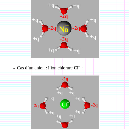
–
-
Cas d’un anion : l’ion chlorure
Cl
: