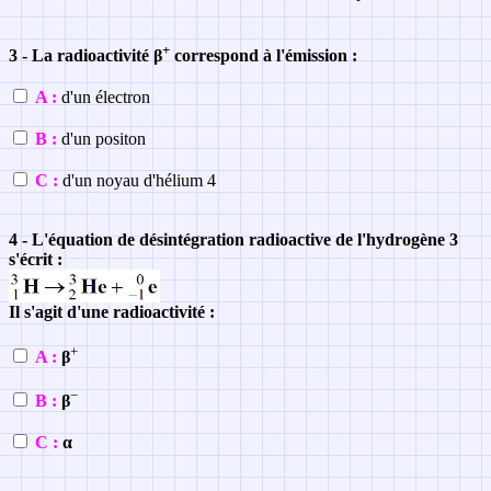
+
3 - La radioactivité
β
correspond à l'émission :
A :
d'un électron
B :
d'un positon
C :
d'un noyau d'hélium 4
4 - L'équation de désintégration radioactive de l'hydrogène 3
s'écrit :
Il s'agit d'une radioactivité :
+
A :
β
−
B :
β
C :
α