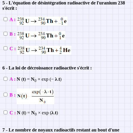
5 - L'équation de désintégration radioactive de l'uranium 238
s'écrit :
A :
B :
C :
6 - La loi de décroissance radioactive s'écrit :
A :
N
(
t
) =
N
× exp (−
λ
.
t
)
0
B :
C :
N
(
t
) =
N
× exp (
λ
.
t
)
0
7 - Le nombre de noyaux radioactifs restant au bout d'une