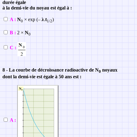
durée égale
à la demi-vie du noyau est égal à :
A :
N
× exp (–
λ
.
t
)
0
1/2
B :
2 ×
N
0
C :
8 - La courbe de décroissance radioactive de N
noyaux
0
dont la demi-vie est égale à 50 ans est :
A :