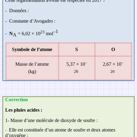
Cette règlementation a-t-elle été respectée en 2017 ?
-
Données :
-
Constante d’Avogadro :
–1
23
-
N
= 6,02
×
10
mol
A
Symbole de l’atome
S
O
–
–
Masse de l’atome
5,37 × 10
2,67 × 10
(kg)
26
26
Correction
Les pluies acides :
1-
Masse d’une molécule de dioxyde de soufre :
Elle est constituée d’un atome de soufre et deux atomes
-
d’oxygène :