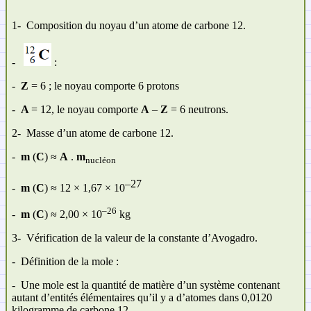
1-
Composition du noyau d’un atome de carbone 12.
-
:
-
Z
= 6 ; le noyau comporte 6 protons
-
A
= 12, le noyau comporte
A
–
Z
= 6 neutrons.
2-
Masse d’un atome de carbone 12.
-
m
(
C
) ≈
A
.
m
nucléon
–27
-
m
(
C
) ≈ 12 × 1,67 × 10
–26
-
m
(
C
) ≈ 2,00 × 10
kg
3-
Vérification de la valeur de la constante d’Avogadro.
-
Définition de la mole :
-
Une mole est la quantité de matière d’un système contenant
autant d’entités élémentaires qu’il y a d’atomes dans 0,0120
kilogramme de carbone 12.