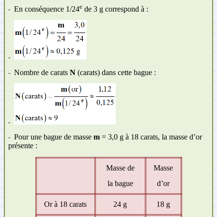
e
En conséquence 1/24
de 3 g correspond à :
-
-
Nombre de carats
N
(carats) dans cette bague :
-
-
Pour une bague de masse
m
= 3,0 g à 18 carats, la masse d’or
-
présente :
Masse de
Masse
la bague
d’or
Or à 18 carats
24 g
18 g