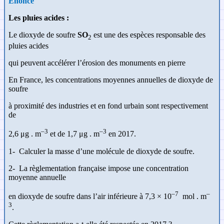
Énoncé
Les pluies acides :
Le dioxyde de soufre
SO
est une des espèces responsable des
2
pluies acides
qui peuvent accélérer l’érosion des monuments en pierre
En France, les concentrations moyennes annuelles de dioxyde de
soufre
à proximité des industries et en fond urbain sont respectivement
de
–3
–3
2,6 μg . m
et de 1,7 μg . m
en 2017.
1-
Calculer la masse d’une molécule de dioxyde de soufre.
2-
La règlementation française impose une concentration
moyenne
annuelle
–7
–
en dioxyde de soufre dans l’air inférieure à 7,3 × 10
mol . m
3
.