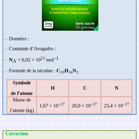
Données :
-
Constante d’Avogadro :
-
–1
23
N
= 6,02
×
10
mol
-
A
Formule de la nicotine :
C
H
N
-
10
14
2
Symbole
H
C
N
de l’atome
Masse de
–27
–27
–27
1,67 × 10
20,0 × 10
23,4 × 10
l’atome (kg)
Correction