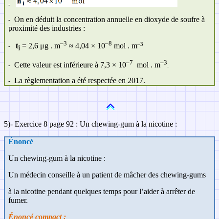
-
On en déduit la concentration annuelle en dioxyde de soufre à
-
proximité des industries :
–3
–8
–3
t
= 2,6 μg . m
≈ 4,04
×
10
mol . m
-
i
–7
–3
Cette valeur est inférieure à 7,3 × 10
mol . m
-
.
La règlementation a été respectée en 2017.
-
5)- Exercice 8 page 92 : Un chewing-gum à la nicotine :
Énoncé
Un chewing-gum à la nicotine :
Un médecin conseille à un patient de mâcher des chewing-gums
à la nicotine pendant quelques temps pour l’aider à arrêter de
fumer.
Énoncé compact :