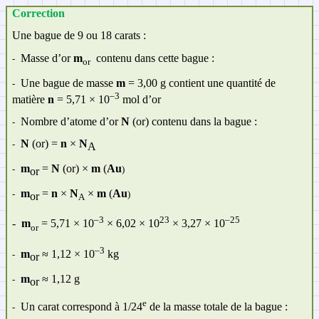
Correction
Une bague de 9 ou 18 carats :
Masse d’or
m
contenu dans cette bague :
-
or
Une bague de masse
m
= 3,00 g contient une quantité de
-
–3
matière
n
= 5,71 × 10
mol d’or
Nombre d’atome d’or
N
(or) contenu dans la bague :
-
N
(or) =
n
×
N
-
A
m
=
N
(or) ×
m
(
Au
-
)
or
m
=
n
×
N
×
m
(
Au
-
)
or
A
–3
23
–25
-
m
= 5,71 × 10
× 6,02 × 10
× 3,27 × 10
or
–3
m
≈ 1,12 × 10
kg
-
or
m
≈ 1,12 g
-
or
e
Un carat correspond à 1/24
de la masse totale de la bague :
-