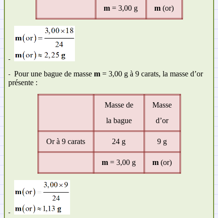
m
= 3,00 g
m
(or)
-
Pour une bague de masse
m
= 3,00 g à 9 carats, la masse d’or
-
présente :
Masse de
Masse
la bague
d’or
Or à 9 carats
24 g
9 g
m
= 3,00 g
m
(or)
-