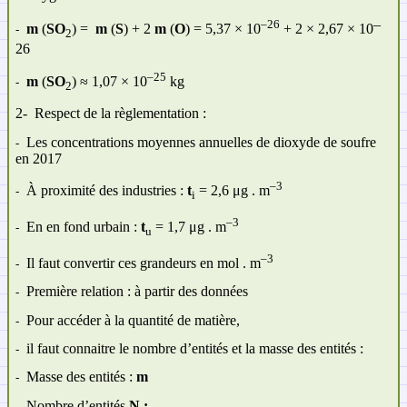
–
–26
m
(
SO
) =
m
(
S
) + 2
m
(
O
) = 5,37 × 10
+ 2 ×
2,67
×
10
-
2
26
–25
m
(
SO
) ≈ 1,07
×
10
kg
-
2
2-
Respect de la règlementation :
Les concentrations moyennes annuelles de dioxyde de soufre
-
en 2017
–3
À proximité des industries :
t
= 2,6 μg . m
-
i
–3
En en fond urbain :
t
= 1,7 μg . m
-
u
–3
Il faut convertir ces grandeurs en mol . m
-
Première relation : à partir des données
-
Pour accéder à la quantité de matière,
-
il faut connaitre le nombre d’entités et la masse des entités :
-
Masse des entités :
m
-
Nombre d’entités
N :
-