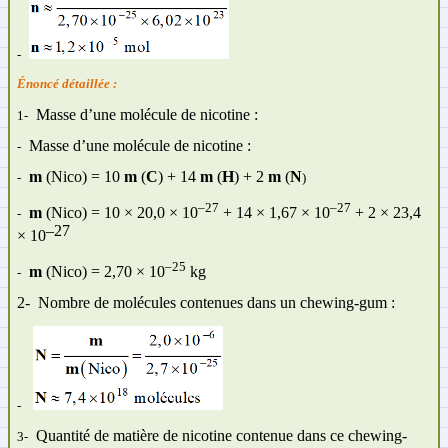
-
Énoncé détaillée :
Masse d’une molécule de nicotine :
1-
Masse d’une molécule de nicotine :
-
m
(Nico) = 10
m
(
C
) + 14
m
(
H
) + 2
m
(
N
-
)
–27
–27
m
(Nico) = 10 ×
20,0 × 10
+ 14 × 1,67 × 10
+ 2 × 23,4
-
–27
× 10
–25
m
(Nico) = 2,70
× 10
kg
-
2-
Nombre de molécules contenues dans un chewing-gum :
-
Quantité de matière de nicotine contenue dans ce chewing-
3-