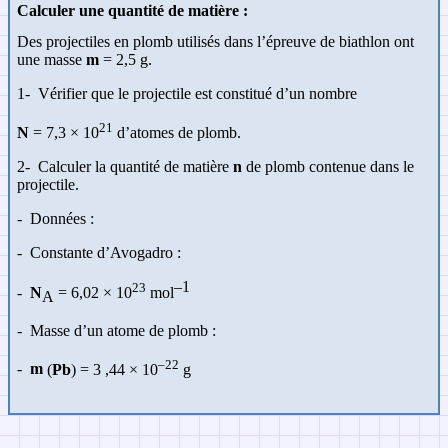
Calculer une quantité de matière :
Des projectiles en plomb utilisés dans l’épreuve de biathlon ont
une masse
m
= 2,5 g.
1-
Vérifier que le projectile est constitué d’un nombre
21
N
= 7,3 × 10
d’atomes de plomb.
2-
Calculer la quantité de matière
n
de plomb contenue dans le
projectile.
-
Données :
-
Constante d’Avogadro :
–1
23
-
N
= 6,02
×
10
mol
A
-
Masse d’un atome de plomb :
–22
-
m
(
Pb
) = 3 ,44
×
10
g