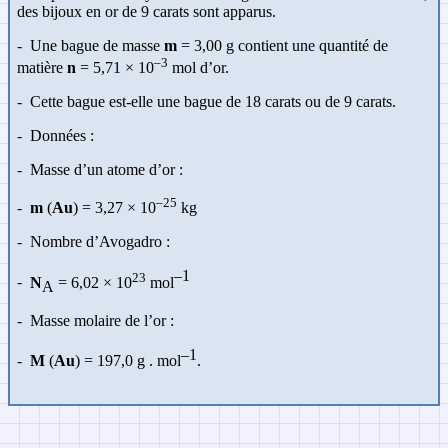
des bijoux en or de 9 carats sont apparus.
- Une bague de masse
m
= 3,00 g contient une quantité de
–3
matière
n
= 5,71 × 10
mol d’or.
- Cette bague est-elle une bague de 18 carats ou de 9 carats.
-
Données :
-
Masse d’un atome d’or :
–25
-
m
(
Au
) = 3,27
×
10
kg
-
Nombre d’Avogadro :
–1
23
-
N
= 6,02
×
10
mol
A
-
Masse molaire de l’or :
–1
-
M
(
Au
) = 197,0 g . mol
.