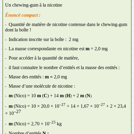
Un chewing-gum à la nicotine
Énoncé compact :
Quantité de matière de nicotine contenue dans le chewing-gum
-
dont la boîte !
Indication inscrite sur la boîte : 2 mg
-
La masse correspondante en nicotine est
m
= 2,0 mg
-
Pour accéder à la quantité de matière,
-
il faut connaitre le nombre d’entités et la masse des entités :
-
Masse des entités :
m =
2,0 mg
-
Masse d’une molécule de nicotine :
-
m
(Nico) = 10
m
(
C
) + 14
m
(
H
) + 2
m
(
N
-
)
–27
–27
m
(Nico) = 10 ×
20,0 × 10
+ 14 × 1,67 × 10
+ 2 × 23,4
-
–27
× 10
–25
m
(Nico) = 2,70
× 10
kg
-
Nombre d’entités
N :
-