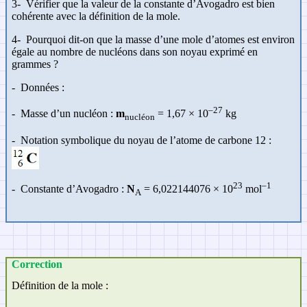
3-
Vérifier que la valeur de la constante d’Avogadro est bien
cohérente avec la définition de la mole.
4-
Pourquoi dit-on que la masse d’une mole d’atomes est environ
égale au nombre de nucléons dans son noyau exprimé en
grammes ?
-
Données :
–27
-
Masse d’un nucléon :
m
= 1,67 × 10
kg
nucléon
-
Notation symbolique du noyau de l’atome de carbone 12 :
23
–1
-
Constante d’Avogadro :
N
= 6,022144076
×
10
mol
A
Correction
Définition de la mole :