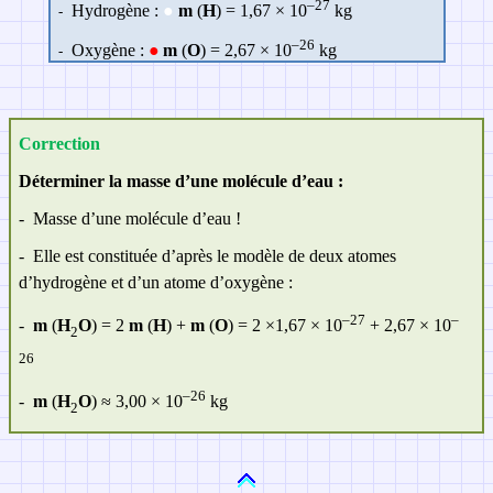
–27
Hydrogène :
●
m
(
H
) =
1,67 × 10
kg
-
–26
Oxygène :
●
m
(
O
) = 2,67
×
10
kg
-
Correction
Déterminer la masse d’une molécule d’eau :
-
Masse d’une molécule d’eau !
-
Elle est constituée d’après le modèle de deux atomes
d’hydrogène et d’un atome d’oxygène :
–27
–
-
m
(
H
O
) = 2
m
(
H
) +
m
(
O
) = 2
×1,67 × 10
+
2,67
×
10
2
26
–26
-
m
(
H
O
) ≈ 3,00
×
10
kg
2