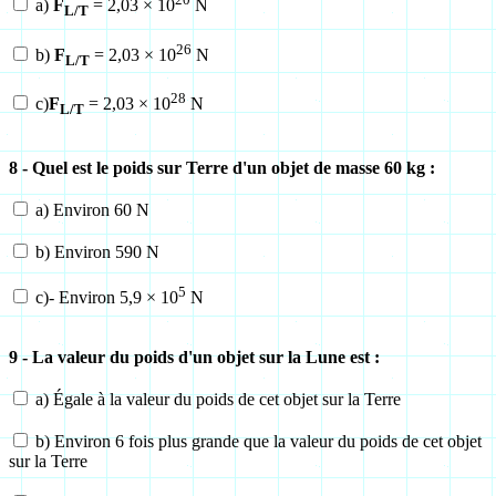
a)
F
= 2,03 × 10
N
L/T
26
b)
F
= 2,03 × 10
N
L/T
28
c)
F
= 2,03 × 10
N
L/T
8 - Quel est le poids sur Terre d'un objet de masse 60 kg :
a) Environ 60 N
b) Environ 590 N
5
c)- Environ 5,9 × 10
N
9 - La valeur du poids d'un objet sur la Lune est :
a) Égale à la valeur du poids de cet objet sur la Terre
b) Environ 6 fois plus grande que la valeur du poids de cet objet
sur la Terre