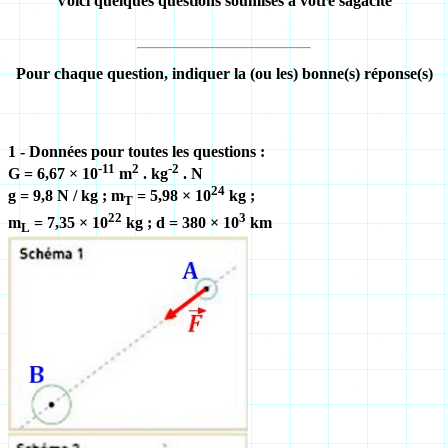
Voici quelques questions soumises à votre sagacité
Pour chaque question, indiquer la (ou les) bonne(s) réponse(s)
1 - Données pour toutes les questions :
-11
2
-2
G
= 6,67 × 10
m
. kg
. N
24
g = 9,8 N / kg ;
m
= 5,98 × 10
kg ;
T
22
3
m
= 7,35 × 10
kg ; d = 380 × 10
km
L