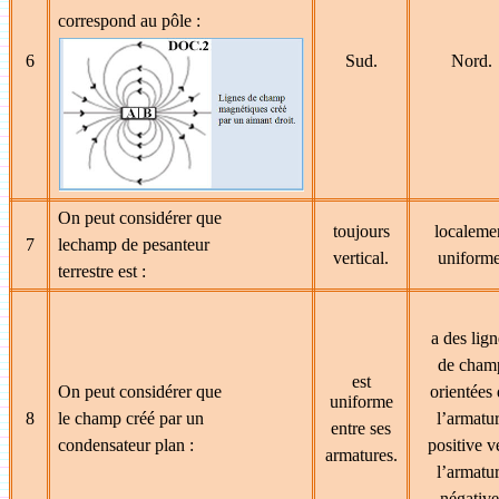
correspond au pôle :
6
Sud.
Nord.
On peut considérer que
toujours
localeme
7
lechamp de pesanteur
vertical.
uniforme
terrestre est :
a des lign
de cham
est
On peut considérer que
orientées
uniforme
8
le champ créé par un
l’armatu
entre ses
condensateur plan :
positive v
armatures.
l’armatu
négative