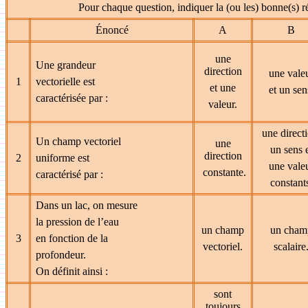
Pour chaque question, indiquer la (ou les) bonne(s) r
Énoncé
A
B
une
Une grandeur
direction
une vale
1
vectorielle est
et une
et un sen
caractérisée par :
valeur.
une direct
Un champ vectoriel
une
un sens 
direction
2
uniforme est
une vale
constante.
caractérisé par :
constant
Dans un lac, on mesure
la pression de l’eau
un champ
un cham
3
en
f
onction de la
vectoriel.
scalaire
profondeur.
On définit ainsi :
sont
toujours