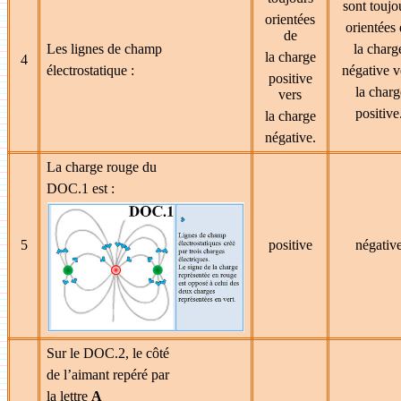
sont toujo
orientées
orientées
de
Les lignes de champ
la charg
la charge
4
électrostatique :
négative v
positive
la charg
vers
positive
la charge
négative.
La charge rouge du
DOC.1 est :
5
positive
négativ
Sur le DOC.2, le côté
de l’aimant repéré par
la lettre
A