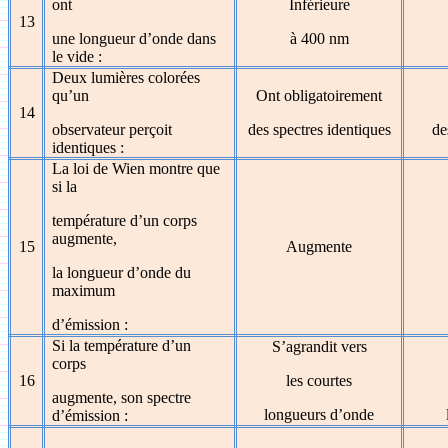
ont
Inférieure
13
une longueur d’onde dans
à 400 nm
le vide :
Deux lumières colorées
qu’un
Ont obligatoirement
14
observateur perçoit
des spectres identiques
de
identiques :
La loi de Wien montre que
si la
température d’un corps
augmente,
15
Augmente
la longueur d’onde du
maximum
d’émission :
Si la température d’un
S’agrandit vers
corps
16
les courtes
augmente, son spectre
longueurs d’onde
d’émission :