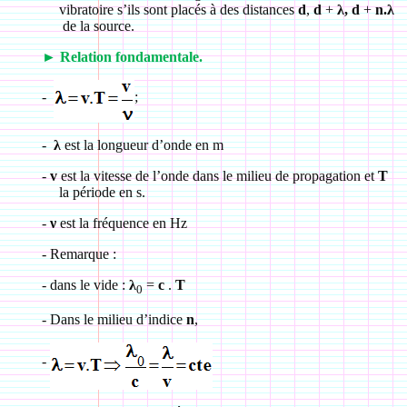
vibratoire s’ils sont placés à des distances
d
,
d
+
λ, d
+
n.λ
de la source.
►
Relation fondamentale.
-
;
-
λ
est la longueur d’onde en m
-
v
est la vitesse de l’onde dans le milieu de propagation et
T
la période en s.
-
ν
est la fréquence en Hz
-
Remarque :
-
dans le vide :
λ
=
c
.
T
0
-
Dans le milieu d’indice
n
,
-