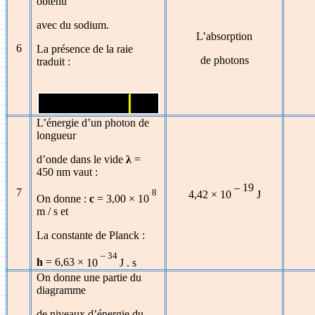
obtenu
avec du sodium.
L’absorption
6
La présence de la raie
de photons
traduit :
L’énergie d’un photon de
longueur
d’onde dans le vide
λ
=
450 nm vaut :
– 19
7
8
4,42
×
10
J
On donne :
c
= 3,00
×
10
m / s et
La constante de Planck :
– 34
h
= 6,63
×
10
J . s
On donne une partie du
diagramme
de niveaux d’énergie du