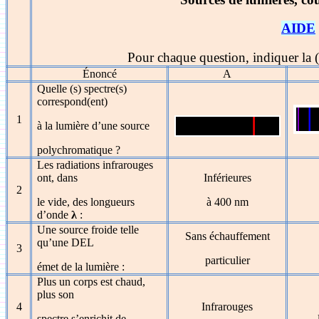
AIDE
Pour chaque question, indiquer la (
Énoncé
A
Quelle (s) spectre(s)
correspond(ent)
1
à la lumière d’une source
polychromatique ?
Les radiations infrarouges
ont, dans
Inférieures
2
le vide, des longueurs
à 400 nm
d’onde
λ
:
Une source froide telle
Sans échauffement
qu’une DEL
3
particulier
émet de la lumière :
Plus un corps est chaud,
plus son
4
Infrarouges
spectre s’enrichit de