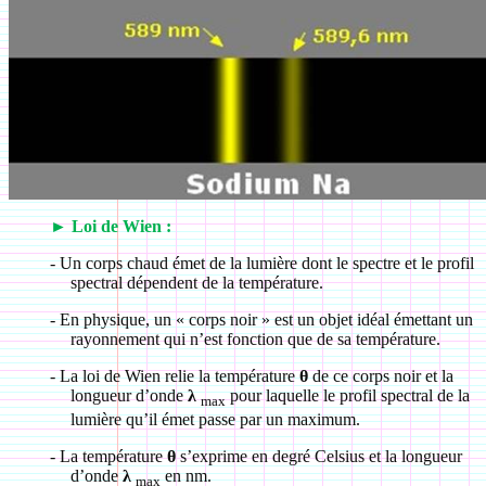
►
Loi de Wien :
-
Un corps chaud émet de la lumière dont le spectre et le profil
spectral dépendent de la température.
-
En physique, un « corps noir » est un objet idéal émettant un
rayonnement qui n’est fonction que de sa température.
-
La loi de Wien relie la température
θ
de ce corps noir et la
longueur d’onde
λ
pour laquelle le profil spectral de la
max
lumière qu’il émet passe par un maximum.
-
La température
θ
s’exprime en degré Celsius et la longueur
d’onde
λ
en nm.
max