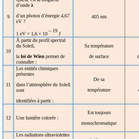
d’onde
λ
d’un photon d’énergie 4,67
9
405 nm
eV ?
– 19
1 eV = 1,6
×
10
J
À partir du profil spectral
du Soleil,
Sa température
10
la
loi de Wien
permet de
de surface
connaître :
Les entités chimiques
présentes
De sa
11
dans l’atmosphère du Soleil
température
sont
identifiées à partir :
Est toujours
12
Une lumière colorée :
monochromatique
Les radiations ultraviolettes