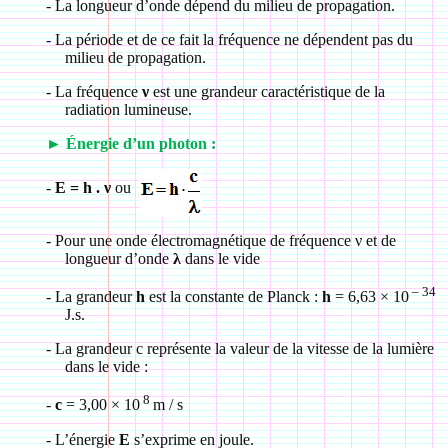
-
La longueur d’onde dépend du milieu de propagation.
-
La période et de ce fait la fréquence ne dépendent pas du
milieu de propagation.
-
La fréquence
ν
est une grandeur caractéristique de la
radiation lumineuse.
►
Énergie d’un photon :
-
E = h . ν
ou
-
Pour une onde électromagnétique de fréquence ν et de
longueur d’onde
λ
dans le vide
– 34
-
La grandeur
h
est la constante de Planck :
h
= 6,63
×
10
J.s.
-
La grandeur c représente la valeur de la vitesse de la lumière
dans le vide :
8
-
c
= 3,00
×
10
m / s
-
L’énergie
E
s’exprime en joule.