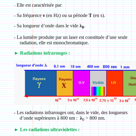
-
Elle est caractérisée par
:
-
Sa fréquence
ν
(en Hz) ou sa période
T
(en s).
-
Sa longueur d’onde dans le vide
λ
.
0
-
La lumière produite par un laser est constituée d’une seule
radiation, elle est monochromatique.
►
Radiations infrarouges :
-
Les radiations infrarouges ont, dans le vide, des longueurs
d’onde supérieures à 800 nm :
λ
> 800 nm.
0
►
Les radiations ultraviolettes :