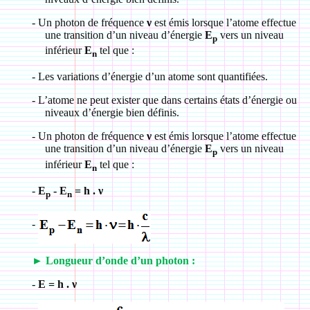
-
Un photon de fréquence
ν
est émis lorsque l’atome effectue
une transition d’un niveau d’énergie
E
vers un niveau
p
inférieur
E
tel que :
n
-
Les variations d’énergie d’un atome sont quantifiées.
-
L’atome ne peut exister que dans certains états d’énergie ou
niveaux d’énergie bien définis.
-
Un photon de fréquence
ν
est émis lorsque l’atome effectue
une transition d’un niveau d’énergie
E
vers un niveau
p
inférieur
E
tel que :
n
-
E
- E
= h . ν
p
n
-
►
Longueur d’onde d’un photon :
-
E = h . ν