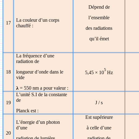
Dépend de
l’ensemble
La couleur d’un corps
17
chauffé :
des radiations
qu’il émet
La fréquence d’une
radiation de
5
18
longueur d’onde dans le
5,45
×
10
Hz
vide
λ
= 550 nm a pour valeur :
L’unité S.I de la constante
de
19
J / s
Planck est :
Est supérieure
L’énergie d’un photon
d’une
à celle d’une
20
radiation de lumière
radiation de