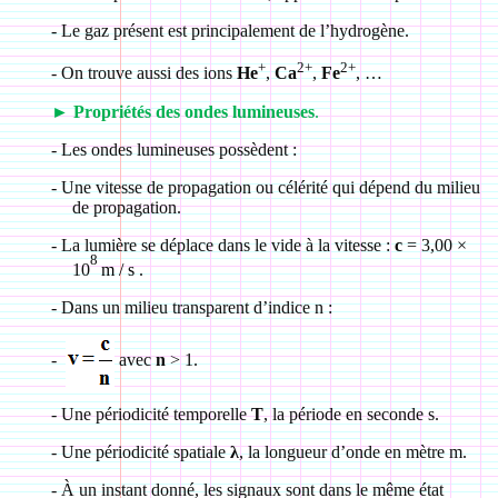
-
Le gaz présent est principalement de l’hydrogène.
+
2+
2+
-
On trouve aussi des ions
He
,
Ca
,
Fe
, …
►
Propriétés des ondes lumineuses
.
-
Les ondes lumineuses possèdent :
-
Une vitesse de propagation ou célérité qui dépend du milieu
de propagation.
-
La lumière se déplace dans le vide à la vitesse :
c
= 3,00
×
8
10
m / s
.
-
Dans un milieu transparent d’indice n :
-
avec
n
> 1.
-
Une périodicité temporelle
T
, la période en seconde s.
-
Une périodicité spatiale
λ
, la longueur d’onde en mètre m.
-
À
un instant donné, les signaux sont dans le même état