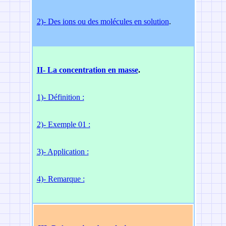
2)- Des ions ou des molécules
en solution
.
II-
La concentration en masse
.
1)- Définition :
2)- Exemple 01 :
3)- Application :
4)- Remarque :