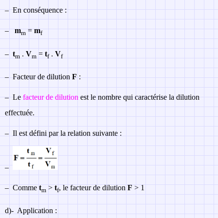
–
En conséquence :
–
m
=
m
m
f
–
t
.
V
=
t
.
V
m
m
f
f
–
Facteur de dilution
F
:
–
Le
facteur de dilution
est le nombre qui caractérise la dilution
effectuée.
–
Il est défini par la relation suivante :
–
–
Comme
t
>
t
, le facteur de dilution
F
> 1
m
f
d)-
Application :