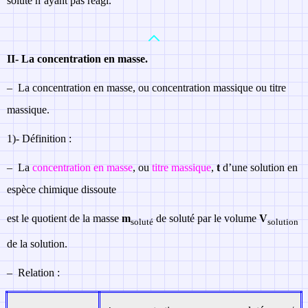
soluté n’ayant pas réagi.
II-
La concentration en masse.
–
La concentration en masse, ou concentration massique ou titre
massique.
1)-
Définition :
–
La
concentration en masse
, ou
titre massique
,
t
d’une solution en
espèce chimique dissoute
est le quotient de la masse
m
de soluté par le volume
V
soluté
solution
de la solution.
–
Relation :