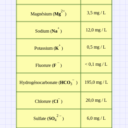
2+
3,5 mg / L
Magnésium (
Mg
)
+
12,0 mg / L
Sodium (
Na
)
+
0,5 mg / L
Potassium (
K
)
–
< 0,1 mg / L
Fluorure (
F
)
–
195,0 mg / L
Hydrogénocarbonate (
HCO
)
3
–
20,0 mg / L
Chlorure (
Cl
)
2 –
6,0 mg / L
Sulfate (
SO
)
4