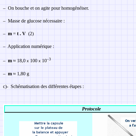
–
On bouche et on agite pour homogénéiser.
–
Masse de glucose nécessaire :
–
m
=
t . V
(2)
–
Application numérique :
–3
–
m
≈ 18,0
100
10
x
x
–
m
≈ 1,80 g
c)-
Schématisation des différentes étapes :
Protocole