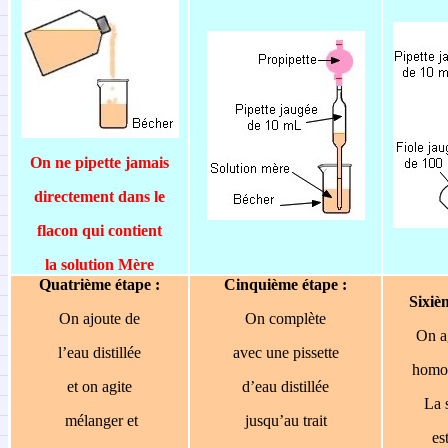
On ne pipette jamais
directement dans le
flacon qui contient
la solution Mère
Quatrième étape :
Cinquième étape :
Sixiè
On ajoute de
On complète
O
n a
l’eau distillée
avec une pissette
homo
et on agite
d’eau distillée
La 
mélanger et
jusqu’au trait
es