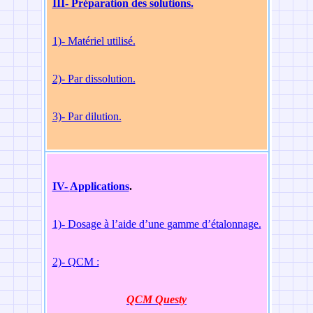
III-
Préparation des solutions.
1)- Matériel utilisé.
2)- Par dissolution.
3)- Par dilution.
IV-
Applications
.
1)- Dosage à l’aide d’une
gamme d’étalonnage.
2)- QCM :
QCM Questy