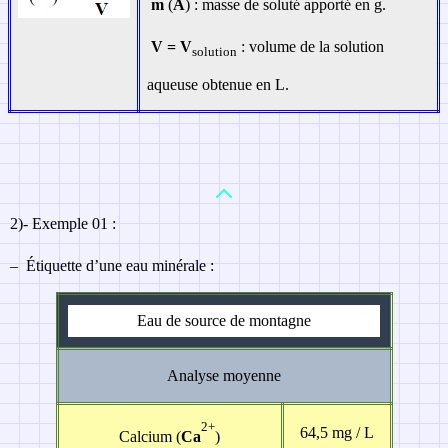
m
(
A
) : masse de soluté apporté en g.
V = V
: volume de la solution
solution
aqueuse obtenue en L.
2)- E
xemple 01 :
–
Étiquette d’une eau minérale :
Eau de source de montagne
Analyse moyenne
2+
64,5 mg / L
Calcium (
Ca
)