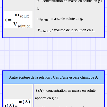
t
: concentration en masse en soluté en g /
L
m
: masse de soluté en g.
soluté
V
: volume de la solution en L.
solution
Autre écriture de la relation :
Cas d’une espèce chimique
A
t
(
A
) : concentration en masse en soluté
apporté en g / L