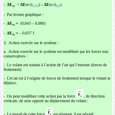
-
ΔE
=
ΔE
m (
t
)
– ΔE
m (
t
)
m
0,50
0,0
-
Par lecture graphique :
-
ΔE
≈ (0,043 – 0,080)
m
-
ΔE
≈ – 0,037 J
m
3.
Action exercée sur le système :
a.
Action exercée sur le système est modélisée par les forces non
conservatives :
-
Le volant est soumis à l’action de l’air qui l’entoure (forces de
frottement)
-
Cet air est à l’origine de forces de frottement lorsque le volant se
déplace.
-
On peut modéliser cette action par la force
, de direction
verticale, de sens opposé au déplacement du volant :
-
Le travail de cette force
est résistant, il est négatif.