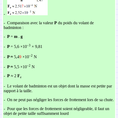
-
-
Comparaison avec la valeur
P
du poids du volant de
badminton :
-
P
=
m
.
g
–3
-
P
= 5,6 ×10
× 9,81
–2
-
P ≈
5,4
9
×10
N
–2
-
P ≈
5,5 ×10
N
-
P
≈ 2
F
e
-
Le volant de badminton est un objet dont la masse est petite par
rapport à la taille.
-
On ne peut pas négliger les forces de frottement lors de sa chute.
-
Pour que les forces de frottement soient négligeable, il faut un
objet de petite taille suffisamment lourd