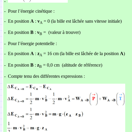
-
-
Pour l’énergie cinétique :
-
En position
A
:
v
= 0 (la bille est lâchée sans vitesse initiale)
A
-
En position
B
:
v
= (valeur à trouver)
B
-
Pour l’énergie potentielle :
-
En position
A
:
z
= 16 cm (la bille est lâchée de la position
A
)
A
-
En position
B
:
z
= 0,0 cm (altitude de référence)
B
-
Compte tenu des différentes expressions :