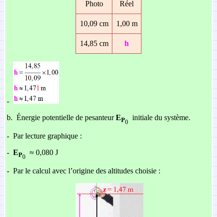
Photo
Réel
10,09 cm
1,00 m
14,85 cm
h
-
b.
Énergie potentielle de pesanteur
E
initiale du système.
P
0
-
Par lecture graphique :
-
E
≈ 0,080 J
P
0
-
Par le calcul avec l’origine des altitudes choisie :