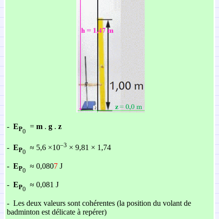
-
E
=
m
.
g
.
z
P
0
–3
-
E
≈ 5,6 ×10
× 9,81 × 1,74
P
0
-
E
≈ 0,080
7
J
P
0
-
E
≈ 0,081 J
P
0
-
Les deux valeurs sont cohérentes (la position du volant de
badminton est délicate à repérer)