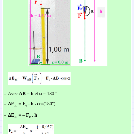
-
-
Avec
AB
=
h
et
α
= 180 °
-
ΔE
= F
. h . cos
(180°)
m
e
-
ΔE
= – F
. h
m
e