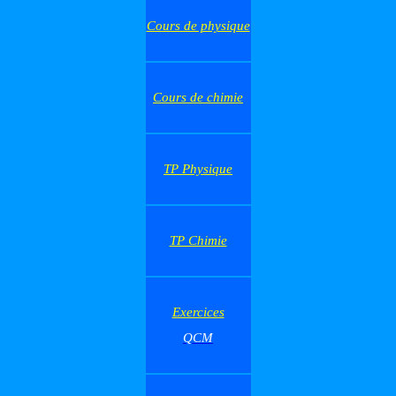
Cours de physique
Cours de chimie
TP Physique
TP Chimie
Exercices
QCM