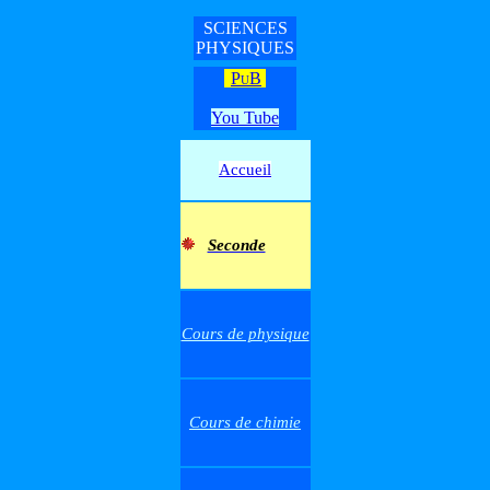
S
CIENCES
PHYSIQUES
PuB
You Tube
Accueil
Seconde
Cours de physique
Cours de chimie